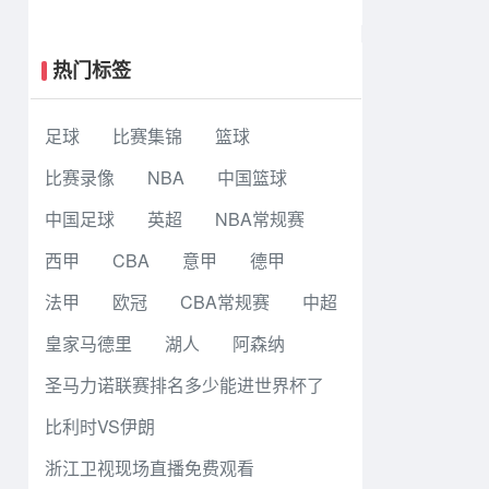
狼夺赛点3-2 文班27+17+5 凯尔登替
补21分
热门标签
足球
比赛集锦
篮球
比赛录像
NBA
中国篮球
中国足球
英超
NBA常规赛
西甲
CBA
意甲
德甲
法甲
欧冠
CBA常规赛
中超
皇家马德里
湖人
阿森纳
圣马力诺联赛排名多少能进世界杯了
比利时VS伊朗
浙江卫视现场直播免费观看