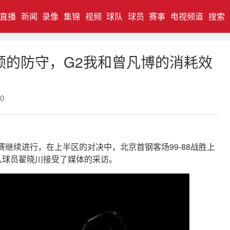
直播
新闻
录像
集锦
视频
球队
球员
赛事
电视频道
搜索
顿的防守，G2我和曾凡博的消耗效
0
赛继续进行，在上半区的对决中，北京首钢客场99-88战胜上
队球员翟晓川接受了媒体的采访。