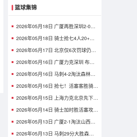
篮球集锦
2026年05月18日 广厦再胜深圳2-0夺
赛点 布朗30分 胡金秋17+8 贺希宁16
中6
2026年05月18日 骑士抢七4人20+大
胜活塞挺进东决！米切尔26+5+7 梅里
尔23分
2026年05月17日 北京仅6次罚球仍胜
上海扳平大比分1-1 陈盈骏26分 古德
温32分
2026年05月16日 广厦力克深圳 布朗
46+7 胡金秋20+8 孙铭徽12+8 贺希宁
11中3
2026年05月16日 马刺4-2淘汰森林狼
晋级西决 卡斯尔32+11 文班19+6 华
子24分
2026年05月16日 抢七！活塞客胜骑士
扳成3-3 杜伦15+11 哈登23+7+4断+8
失误
2026年05月15日 上海力克北京先下一
城 张镇麟17+5 王哲林10+10 周琦
13+9
2026年05月14日 骑士加时胜活塞攻占
天王山 哈登30+8+6 坎宁安空砍
39+7+9
2026年05月13日 广厦2-1淘汰山西！
布朗32分 胡金秋伤退 孙铭徽时隔93天
复出
2026年05月13日 马刺29分大胜森林