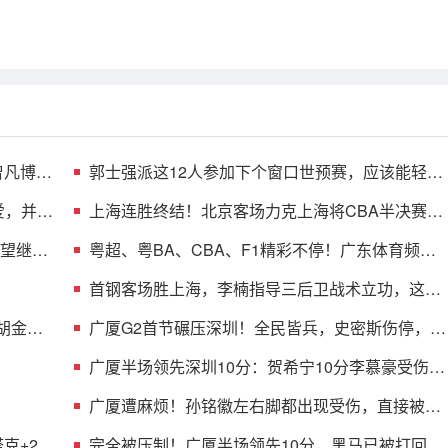
曾凡博的
郭士强派这12人参加下个窗口世预赛，应该能轻松
击败日本男篮
爱，并与
上海连胜终结！北京客场力克上海将CBA半决赛大
比分扳成1-1
渴望继续
粤超、粤BA、CBA、F1精彩不停！广东体育频道
本周节目单盛宴来袭
首钢客场胜上海，李楠指导三后卫战术立功，这阵
容比国家队强
 胡金秋
广厦G2首节碾压深圳！全民皆兵，史密斯伤停，贺
希宁+托弗太铁了
广厦半场领先深圳10分：贺希宁10分李慕豪受伤
布朗约翰逊均15分
广厦遭麻烦！孙铭徽左右脚都出现受伤，直接被背
回了更衣室！
克+2首
完全被压制！广厦半场领先10分，黑马已被打回原