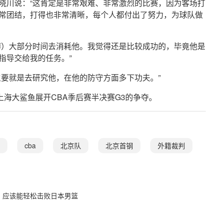
晓川说：“这肯定是非常艰难、非常激烈的比赛，因为客场打
常团结，打得也非常清晰，每个人都付出了努力，为球队做
博）大部分时间去消耗他。我觉得还是比较成功的，毕竟他是
指导交给我的任务。”
主要就是去研究他，在他的防守方面多下功夫。”
上海大鲨鱼展开CBA季后赛半决赛G3的争夺。
cba
北京队
北京首钢
外籍裁判
，应该能轻松击败日本男篮