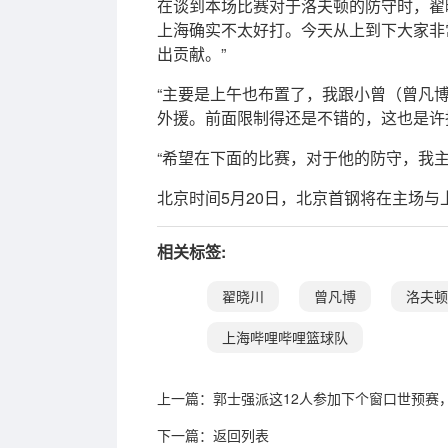
在谈到本场比赛对于洛夫顿的防守时，翟
上海确实不太好打。今天从上到下大家非
出贡献。”
“主要是上午也布置了，我跟小曾（曾凡
外援。前面限制得还是不错的，这也是许
“希望在下面的比赛，对于他的防守，我
北京时间5月20日，北京首钢将在主场与
相关标签:
翟晓川
曾凡博
洛夫顿
上海哔哩哔哩篮球队
上一篇：
郭士强派这12人参加下个窗口世预赛
下一篇：
返回列表