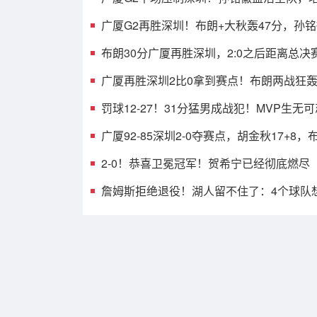
发齐爆，托弗9中1
广厦G2再胜深圳！布朗+大秋轰47分，孙
见影，贺希宁打铁
布朗30分广厦再胜深圳，2:0之后距离总决
之遥
广厦再胜深圳2比0拿到赛点！布朗两战狂轰
罚球12-27！31分猛男成战犯！MVP生无
圳0-2送广厦赛点
广厦92-85深圳2-0夺赛点，胡金秋17+8，
分，贺希宁18+5
2-0！恭喜卫冕冠军！贺希宁已经彻底燃尽
詹姆斯拒绝退役！湖人留不住了：4个球队
他，或能跟哈登联手