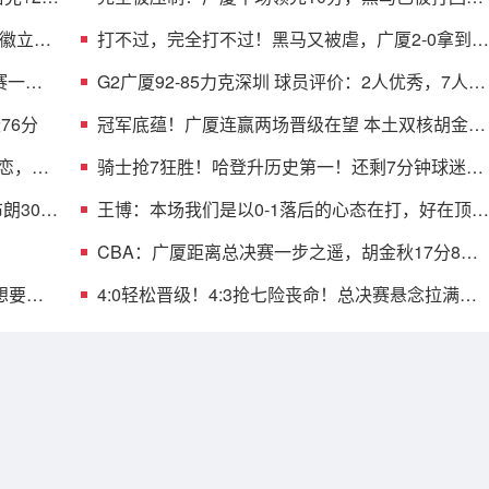
形，郑永刚也无解
铭徽立竿
打不过，完全打不过！黑马又被虐，广厦2-0拿到赛
点，MVP空砍18分
赛一步
G2广厦92-85力克深圳 球员评价：2人优秀，7人及
格，2人低迷
76分
冠军底蕴！广厦连赢两场晋级在望 本土双核胡金秋
孙铭徽决战立功
可恋，深
骑士抢7狂胜！哈登升历史第一！还剩7分钟球迷走
光！决赛时间诞生
布朗30
王博：本场我们是以0-1落后的心态在打，好在顶住
了深圳的反扑
CBA：广厦距离总决赛一步之遥，胡金秋17分8板
+贺希宁空砍18分
想要
4:0轻松晋级！4:3抢七险丧命！总决赛悬念拉满，
哈登最后的机会