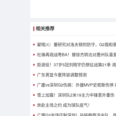
相关推荐
翟晓川：要研究对洛夫顿的防守，G2我和
消耗效果不错
杜锋再观战粤BA！替徐杰转达对惠州队喜
球迷相约大排档！
拒退役！37岁5冠刘晓宇仍想征战第21季 
兼任球员+助教
广东男篮今夏阵容调整预测
广厦vs深圳G2伤病：外援MVP史密斯伤停
王浩然无碍可出战
雪上加霜！深圳队2米19主力中锋意外重伤
奔赴主场之约 成为球队底气！
广厦G2半场压制深圳！孙铭徽盘活全队，塔