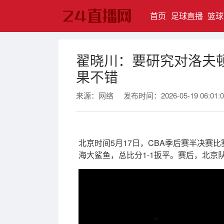
(current)
首页
足球直播
篮球
翟晓川：要研究对洛夫
果不错
来源：网络
发布时间：2026-05-19 06:01:0
北京时间5月17日，CBA季后赛半决赛比
海大鲨鱼，总比分1-1扳平。赛后，北京