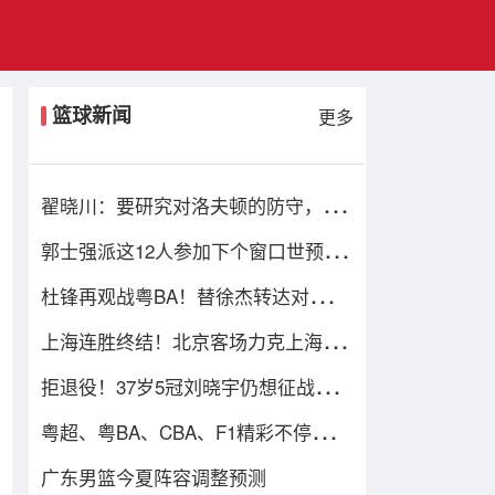
篮球新闻
更多
翟晓川：要研究对洛夫顿的防守，G2
我和曾凡博的消耗效果不错
郭士强派这12人参加下个窗口世预
赛，应该能轻松击败日本男篮
杜锋再观战粤BA！替徐杰转达对惠州
队喜爱，并与球迷相约大排档！
上海连胜终结！北京客场力克上海将
CBA半决赛大比分扳成1-1
拒退役！37岁5冠刘晓宇仍想征战第21
季 渴望继续兼任球员+助教
粤超、粤BA、CBA、F1精彩不停！广
东体育频道本周节目单盛宴来袭
广东男篮今夏阵容调整预测