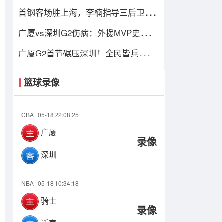
首钢客场胜上海，李楠指导三后卫战
术立功，这阵容比国家队强
广厦vs深圳G2伤病：外援MVP史密斯
伤停 胡金秋王浩然无碍可出战
广厦G2首节碾压深圳！全民皆兵，史
密斯伤停，贺希宁+托弗太铁了
篮球录像
CBA
05-18 22:08:25
广厦
录像
深圳
NBA
05-18 10:34:18
骑士
录像