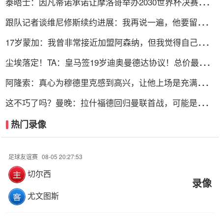
泰晤士：因凡蒂诺承诺让摩洛哥举办2030世界杯决赛，
以换取支持
跟队记者谈维尼修斯续约进展：我再说一遍，他要留下
来！！！
17岁蒙加：我曾非常接近加盟阿森纳，但我觉得自己更适
合曼城
尘埃落定！TA：皇马签19岁迪奥曼德达协议！总价最高
可达1.4亿欧
阿隆索：真心为穆德里克感到高兴，让他上场是充满情感
考量的决定
这不巧了吗？曼晚：拉什福德回归曼联首战，可能是对阿
莫林的米兰
热门录像
足球友谊赛
08-05 20:27:53
切尔西
录像
尤文图斯