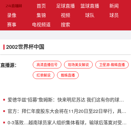
(current)
首页
足球直播
篮球直播
新闻
录像
集锦
视频
球队
球员
赛事
电视频道
搜索
2002世界杯中国
直播源：
高清直播信号
现场美女解说
卫星源-蜘蛛直播
红单解说
蜘蛛直播
爱德华兹“招募”詹姆斯：快来明尼苏达 我们这有你的球星
卡
官方：拜仁年度股东大会将在11月20日至22日举行，具体
日子待公布
0-3落败…越南球员家人组织集体看球，输球后落寞对受伤
球员担忧