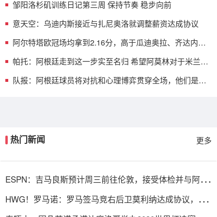
邹阳洛杉矶训练日记第三周 保持节奏 稳步向前
意天空：乌迪内斯接近与扎尼奥洛就调整薪资达成协议
阿尔特塔欧冠场均拿到2.16分，高于瓜迪奥拉、齐达内、
安切洛蒂
帕托：阿根廷走到这一步实至名归 希望阿莫林对于米兰是
正确的人
队报：阿根廷球员将对抗和心理博弈贯穿全场，他们是梅
西的保镖
热门新闻
更多
ESPN：吉马良斯预计周三前往伦敦，接受体检并与阿森
纳签约
HWG！罗马诺：罗马签马竞右后卫莫利纳达成协议，总
价1800万欧