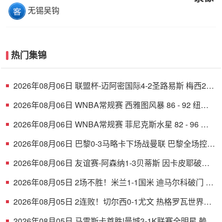
无锡吴钩
热门集锦
2026年08月06日 联盟杯-迈阿密国际4-2圣路易斯 梅西2射
1传 阿伦助攻戴帽
2026年08月06日 WNBA常规赛 西雅图风暴 86 - 92 纽约
自由人 全场集锦
2026年08月06日 WNBA常规赛 菲尼克斯水星 82 - 96 亚
特兰大梦想 全场集锦
2026年08月06日 巴黎0-3马略卡下场战曼联 巴黎全场控球
近6成+8射3正未果
2026年08月06日 友谊赛-阿森纳1-3贝蒂斯 因卡皮耶破门
难救主 福纳尔斯1射2传
2026年08月05日 2场不胜！米兰1-1国米 迪马尔科破门 恩
昆库造点+点射拉莫斯登场
2026年08月05日 2连败！切尔西0-1尤文 热格罗瓦世界波
制胜穆德里克时隔614天复出
2026年08月05日 马雷斯卡首胜!曼城3-1K联赛全明星 赖因