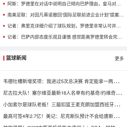
阿斯：罗德里在对话中说明自己倾向巴萨理由，皇马对此
理解＆祝好
南美足联：对因凡蒂诺撤回“国际足联前进企业计划”提案表
示欢迎
记者：弗里克详细介绍了球队规划，罗德里非常认可并选
择加盟巴萨
记者：巴萨内部态度乐观且谨慎 感觉距离罗德里转会完成
更近了
篮球新闻
更多
韦德吐槽新增奖项：我进过5次总决赛 肯定能拿一两个东
决MVP
尼古拉大队！塞尔维亚最新18人名单有约基奇/约维奇等7
个叫尼古拉
小加索尔是球队老板！三届扣篮王麦克朗加盟西班牙赫罗
纳俱乐部
最高可签4年2.7亿！美记：尼克斯队预计不会给唐斯提供
全额顶薪