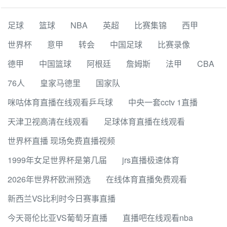
足球
篮球
NBA
英超
比赛集锦
西甲
世界杯
意甲
转会
中国足球
比赛录像
德甲
中国篮球
阿根廷
詹姆斯
法甲
CBA
76人
皇家马德里
国家队
咪咕体育直播在线观看乒乓球
中央一套cctv 1直播
天津卫视高清在线观看
足球体育直播在线观看
世界杯直播 现场免费直播视频
1999年女足世界杯是第几届
jrs直播极速体育
2026年世界杯欧洲预选
在线体育直播免费观看
新西兰VS比利时今日赛事直播
今天哥伦比亚VS葡萄牙直播
直播吧在线观看nba