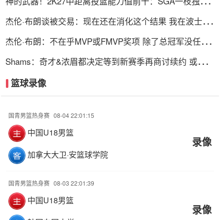
神的武器！2K27中距离投篮能力值前十：SGA一枝独秀
KD并列第三
杰伦·布朗谈被交易：现在还在消化这个结果 我在波士顿
待了10年
杰伦·布朗：不在乎MVP或FMVP奖项 除了总冠军没任何
东西能打动我
Shams：奇才&浓眉都决定等到新赛季再商讨续约 或在开
季20场左右
篮球录像
国青男篮热身赛
08-04 22:01:15
中国U18男篮
录像
加拿大大卫·安篮球学院
国青男篮热身赛
08-03 22:01:39
中国U18男篮
录像