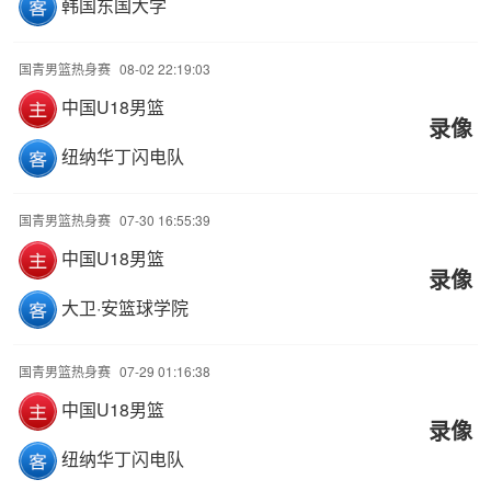
韩国东国大学
国青男篮热身赛
08-02 22:19:03
中国U18男篮
录像
纽纳华丁闪电队
国青男篮热身赛
07-30 16:55:39
中国U18男篮
录像
大卫·安篮球学院
国青男篮热身赛
07-29 01:16:38
中国U18男篮
录像
纽纳华丁闪电队