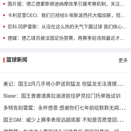
图片报：德乙德累斯顿迪纳摩改革引援考察机制，关注球
员行为举止
卡利亚里CEO：我们已经给S·埃斯波西托大幅加薪，但他
更像是勒索
尼科·冈萨雷斯：从没在这么热的天气下踢过球 我们核心思
路没变
德媒：德乙球员被法国足协禁赛，两赛季前违规最近才告
知德国足协
篮球新闻
更多
美记：国王2月几乎将小萨送到猛龙 但猛龙无法清理珀尔
特尔而告吹
Slater：国王曾邀请奥拉迪波前往萨克拉门托单独试训
多特告别雷霆：永怀感恩 感谢你们七年前给默默无闻的
我一次机会
国王GM：威少上赛季表现远超底薪 不知是否愿意回归扮
演更小角色