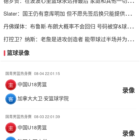
德罗赞：在波波心里篮球永远排最后 家庭和其他一切都
在篮球之前
Slater：国王仍有意库明加 但不愿先签后换只能提供底薪
谈判停滞
丹佛媒体：布鲁斯·布朗大概率不会回归 号码被穿&球队
总薪资过高
打控卫？纳斯：老詹是进攻创造者 能带球过半场并为队
友创造机会
篮球录像
国青男篮热身赛
08-04 22:01:15
中国U18男篮
录像
加拿大大卫·安篮球学院
国青男篮热身赛
08-03 22:01:39
中国U18男篮
录像