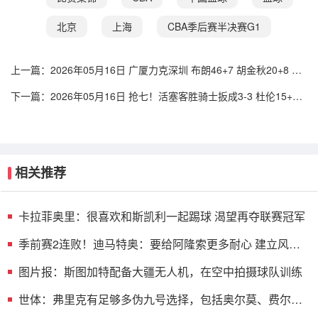
北京
上海
CBA季后赛半决赛G1
上一篇：
2026年05月16日 广厦力克深圳 布朗46+7 胡金秋20+8 孙
铭徽12+8 贺希宁11中3
下一篇：
2026年05月16日 抢七！活塞客胜骑士扳成3-3 杜伦15+11
哈登23+7+4断+8失误
相关推荐
卡拉菲奥里：很喜欢和斯凯利一起踢球 渴望再夺联赛冠军
季前赛2连败！迪马特奥：要给阿隆索更多耐心 建立风格
需要时间
图片报：斯图加特配备大疆无人机，在空中拍摄球队训练
世体：弗里克有足够多伪九号选择，包括奥尔莫、费尔明
和拉菲尼亚