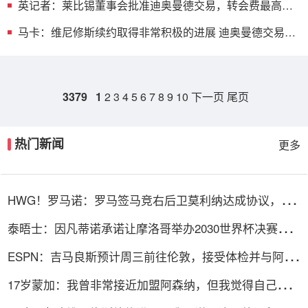
英记者：莱比锡董事会批准迪奥曼德交易，转会费最高可
达1.4亿欧
马卡：维尼修斯续约取得非常积极的进展 迪奥曼德交易已
接近完成
3379
1
2
3
4
5
6
7
8
9
10
下一页
尾页
热门新闻
更多
HWG！罗马诺：罗马签马竞右后卫莫利纳达成协议，总
价1800万欧
泰晤士：因凡蒂诺承诺让摩洛哥举办2030世界杯决赛，
以换取支持
ESPN：吉马良斯预计周三前往伦敦，接受体检并与阿森
纳签约
17岁蒙加：我曾非常接近加盟阿森纳，但我觉得自己更适
合曼城