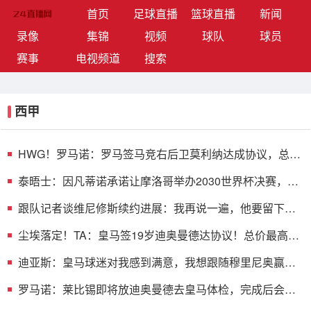
(current)
首页
足球直播
篮球直播
新闻
录像
集锦
视频
球队
球员
赛事
电视频道
搜索
西甲
HWG！罗马诺：罗马签马竞右后卫莫利纳达成协议，总价
1800万欧
泰晤士：因凡蒂诺承诺让摩洛哥举办2030世界杯决赛，以
换取支持
跟队记者谈维尼修斯续约进展：我再说一遍，他要留下
来！！！
尘埃落定！TA：皇马签19岁迪奥曼德达协议！总价最高可
达1.4亿欧
迪亚斯：皇马球迷对我感到满意，我想跟随穆里尼奥赢得
冠军
罗马诺：莱比锡即将放迪奥曼德去皇马体检，完成后会正
式签约