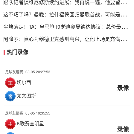
跟队记者谈维尼修斯续约进展：我再说一遍，他要留下
来！！！
这不巧了吗？曼晚：拉什福德回归曼联首战，可能是对阿
莫林的米兰
尘埃落定！TA：皇马签19岁迪奥曼德达协议！总价最高
可达1.4亿欧
阿隆索：真心为穆德里克感到高兴，让他上场是充满情感
考量的决定
热门录像
足球友谊赛
08-05 20:27:53
切尔西
录像
尤文图斯
足球友谊赛
08-05 19:35:55
K联赛全明星
录像