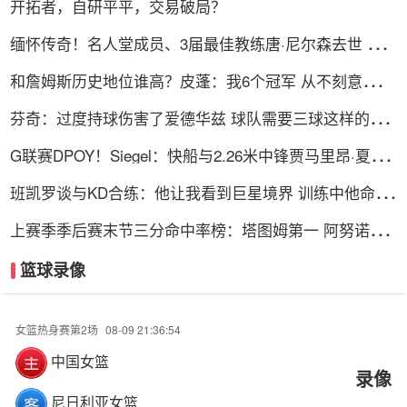
开拓者，自研平平，交易破局？
缅怀传奇！名人堂成员、3届最佳教练唐·尼尔森去世 享
年86岁
和詹姆斯历史地位谁高？皮蓬：我6个冠军 从不刻意追逐
个人荣誉
芬奇：过度持球伤害了爱德华兹 球队需要三球这样的真
控卫
G联赛DPOY！Siegel：快船与2.26米中锋贾马里昂·夏普
签双向合同
班凯罗谈与KD合练：他让我看到巨星境界 训练中他命中
率达到85%
上赛季季后赛末节三分命中率榜：塔图姆第一 阿努诺比
第二
篮球录像
女篮热身赛第2场
08-09 21:36:54
中国女篮
录像
尼日利亚女篮