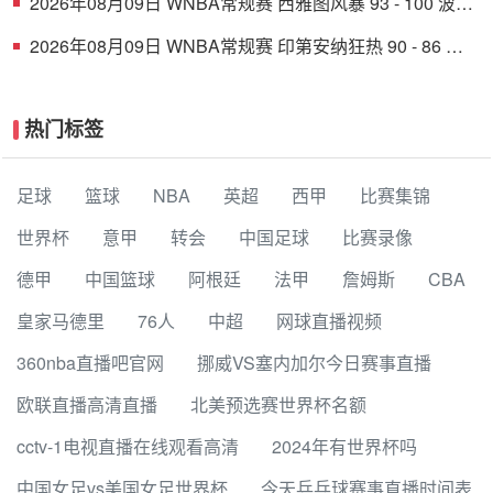
2026年08月09日 WNBA常规赛 西雅图风暴 93 - 100 波特
兰火焰 全场集锦
2026年08月09日 WNBA常规赛 印第安纳狂热 90 - 86 芝
加哥天空 全场集锦
热门标签
足球
篮球
NBA
英超
西甲
比赛集锦
世界杯
意甲
转会
中国足球
比赛录像
德甲
中国篮球
阿根廷
法甲
詹姆斯
CBA
皇家马德里
76人
中超
网球直播视频
360nba直播吧官网
挪威VS塞内加尔今日赛事直播
欧联直播高清直播
北美预选赛世界杯名额
cctv-1电视直播在线观看高清
2024年有世界杯吗
中国女足vs美国女足世界杯
今天乒乓球赛事直播时间表