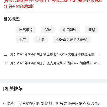
[古德温集锦]高分也难救主！古德温23中13空砍全场最高32
分 另有5板5助2断
相关标签:
比赛集锦
CBA
中国篮球
篮球
北京
上海
CBA季后赛半决赛G2
上一篇：
2026年05月18日 骑士抢七4人20+大胜活塞挺进东决！米
切尔26+5+7 梅里尔23分
下一篇：
2026年05月16日 广厦力克深圳 布朗46+7 胡金秋20+8 孙
铭徽12+8 贺希宁11中3
相关推荐
戈茨：我确实在和巴黎谈判，但只要还是阿贾克斯球员我