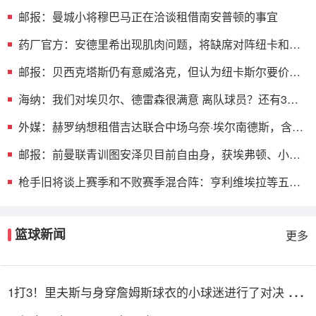
就会拼全力
邮报：曼城小将穆巴马正在洽谈租借南安普顿的事宜
药厂官方：安德里希出现肌肉问题，将缺席对阵纽卡和森
林的热身赛
邮报：贝西克塔斯仍有意威洛克，但认为纽卡斯尔要价过
高
海纳：我们对埃贝尔、德雷森很满意 离队球员？还有3周
时间可操作
外媒：赫罗纳想租借吉达联合中场乌奈·埃尔南德斯，含买
断选项
邮报：前曼联青训图安泽贝目前自由身，获埃弗顿、小蜜
蜂等队关注
枪手旧将谈上赛季和不败赛季混合阵：亨利维埃拉等五人
无可替代
篮球新闻
更多
1打3！里夫斯与身穿詹姆斯球衣的小球迷进行了对决 “艰
难”取胜