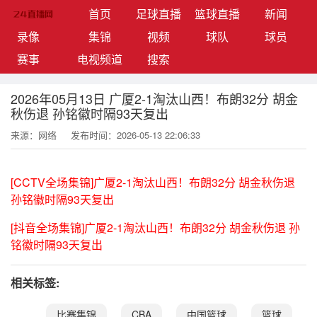
(current)
首页
足球直播
篮球直播
新闻
录像
集锦
视频
球队
球员
赛事
电视频道
搜索
2026年05月13日 广厦2-1淘汰山西！布朗32分 胡金
秋伤退 孙铭徽时隔93天复出
来源：网络
发布时间：2026-05-13 22:06:33
[CCTV全场集锦]广厦2-1淘汰山西！布朗32分 胡金秋伤退
孙铭徽时隔93天复出
[抖音全场集锦]广厦2-1淘汰山西！布朗32分 胡金秋伤退 孙
铭徽时隔93天复出
相关标签:
比赛集锦
CBA
中国篮球
篮球