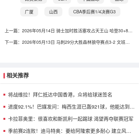
广厦
山西
CBA季后赛1/4决赛G3
上一篇：
2026年05月14日 骑士加时胜活塞攻占天王山 哈登30+8+6
坎宁安空砍39+7+9
下一篇：
2026年05月13日 马刺29分大胜森林狼夺赛点3-2 文班
27+17+5 凯尔登替补21分
相关推荐
将战维拉！拜仁抵达中国香港，众将给球迷签名
进度92.1%！巴媒发问：梅西生涯已轰921球，他能达到千
球吗？
卡拉菲奥里：很喜欢和斯凯利一起踢球 渴望再夺联赛冠军
季前赛2连败！迪马特奥：要给阿隆索更多耐心 建立风格
需要时间