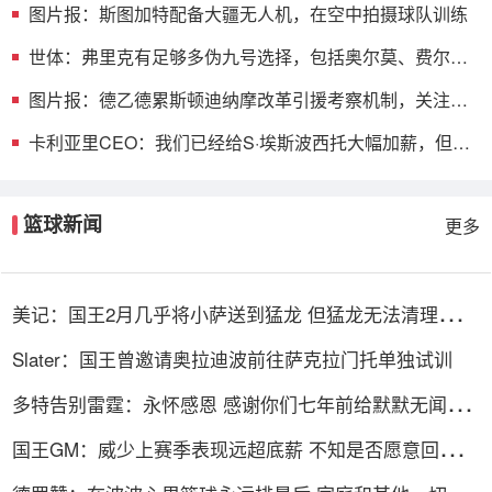
图片报：斯图加特配备大疆无人机，在空中拍摄球队训练
世体：弗里克有足够多伪九号选择，包括奥尔莫、费尔明
和拉菲尼亚
图片报：德乙德累斯顿迪纳摩改革引援考察机制，关注球
员行为举止
卡利亚里CEO：我们已经给S·埃斯波西托大幅加薪，但他
更像是勒索
篮球新闻
更多
美记：国王2月几乎将小萨送到猛龙 但猛龙无法清理珀尔
特尔而告吹
Slater：国王曾邀请奥拉迪波前往萨克拉门托单独试训
多特告别雷霆：永怀感恩 感谢你们七年前给默默无闻的
我一次机会
国王GM：威少上赛季表现远超底薪 不知是否愿意回归扮
演更小角色