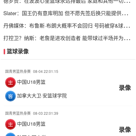
德罗赞：在波波心里篮球永远排最后 家庭和其他一切都
在篮球之前
Slater：国王仍有意库明加 但不愿先签后换只能提供底薪
谈判停滞
丹佛媒体：布鲁斯·布朗大概率不会回归 号码被穿&球队
总薪资过高
打控卫？纳斯：老詹是进攻创造者 能带球过半场并为队
友创造机会
篮球录像
国青男篮热身赛
08-04 22:01:15
中国U18男篮
录像
加拿大大卫·安篮球学院
国青男篮热身赛
08-03 22:01:39
中国U18男篮
录像