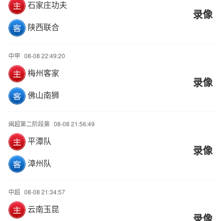
石家庄功夫
录像
陕西联合
中甲
08-08 22:49:20
梅州客家
录像
佛山南狮
闽超第二阶段第
08-08 21:56:49
平潭队
录像
漳州队
中超
08-08 21:34:57
云南玉昆
录像