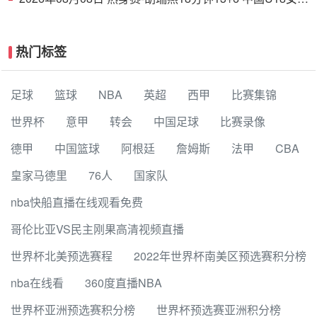
38分大胜蒙古女篮
热门标签
足球
篮球
NBA
英超
西甲
比赛集锦
世界杯
意甲
转会
中国足球
比赛录像
德甲
中国篮球
阿根廷
詹姆斯
法甲
CBA
皇家马德里
76人
国家队
nba快船直播在线观看免费
哥伦比亚VS民主刚果高清视频直播
世界杯北美预选赛程
2022年世界杯南美区预选赛积分榜
nba在线看
360度直播NBA
世界杯亚洲预选赛积分榜
世界杯预选赛亚洲积分榜