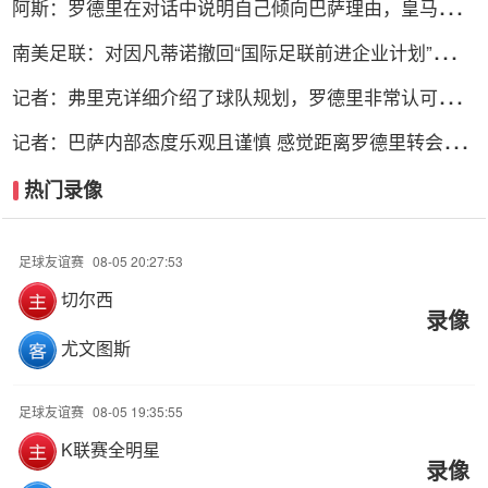
阿斯：罗德里在对话中说明自己倾向巴萨理由，皇马对此
理解＆祝好
南美足联：对因凡蒂诺撤回“国际足联前进企业计划”提案
表示欢迎
记者：弗里克详细介绍了球队规划，罗德里非常认可并选
择加盟巴萨
记者：巴萨内部态度乐观且谨慎 感觉距离罗德里转会完
成更近了
热门录像
足球友谊赛
08-05 20:27:53
切尔西
录像
尤文图斯
足球友谊赛
08-05 19:35:55
K联赛全明星
录像