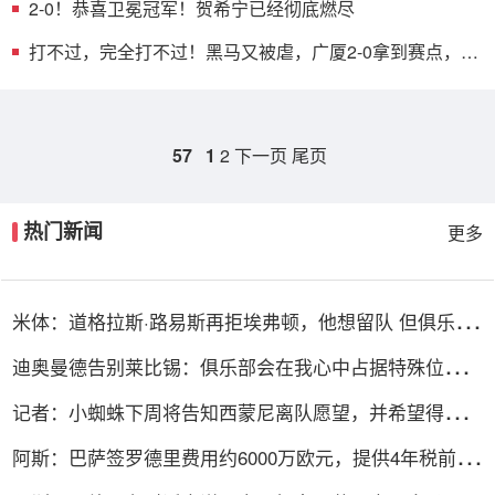
2-0！恭喜卫冕冠军！贺希宁已经彻底燃尽
打不过，完全打不过！黑马又被虐，广厦2-0拿到赛点，
MVP空砍18分
57
1
2
下一页
尾页
热门新闻
更多
米体：道格拉斯·路易斯再拒埃弗顿，他想留队 但俱乐部
尚未敲定
迪奥曼德告别莱比锡：俱乐部会在我心中占据特殊位置，
感谢所有
记者：小蜘蛛下周将告知西蒙尼离队愿望，并希望得到理
解和帮助
阿斯：巴萨签罗德里费用约6000万欧元，提供4年税前
3000万欧合同