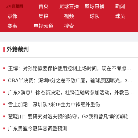
(current)
首页
足球直播
篮球直播
新闻
录像
集锦
视频
球队
球员
赛事
电视频道
搜索
外籍裁判
王博：对孙铭徽要保护使用控制上场时间，现在不考虑总
决赛的事
CBA半决赛：深圳9分之差不敌广厦，输球原因曝光，3人
表现不佳
广东3消息！徐杰新决定，杜锋连轴转参加活动，外教已离
队返欧
雪上加霜！深圳队2米19主力中锋意外重伤
翟晓川：要研究对洛夫顿的防守，G2我和曾凡博的消耗效
果不错
广东男篮今夏阵容调整预测