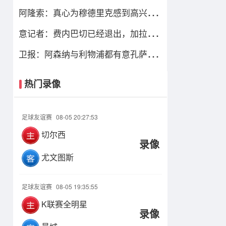
达协议！总价最高可达1.4亿欧
阿隆索：真心为穆德里克感到高兴，
让他上场是充满情感考量的决定
意记者：费内巴切已经退出，加拉塔
萨雷仍在坚持要签下莱奥
卫报：阿森纳与利物浦都有意孔萨，
维拉要价6000万镑
热门录像
足球友谊赛
08-05 20:27:53
切尔西
录像
尤文图斯
足球友谊赛
08-05 19:35:55
K联赛全明星
录像