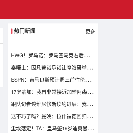
热门新闻
更多
HWG！罗马诺：罗马签马竞右后卫莫
利纳达成协议，总价1800万欧
泰晤士：因凡蒂诺承诺让摩洛哥举办
2030世界杯决赛，以换取支持
ESPN：吉马良斯预计周三前往伦敦，
接受体检并与阿森纳签约
17岁蒙加：我曾非常接近加盟阿森
纳，但我觉得自己更适合曼城
跟队记者谈维尼修斯续约进展：我再
说一遍，他要留下来！！！
这不巧了吗？曼晚：拉什福德回归曼
联首战，可能是对阿莫林的米兰
尘埃落定！TA：皇马签19岁迪奥曼德