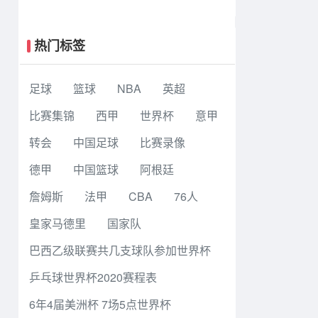
图风暴 86 - 92 纽约自由人 全场集锦
热门标签
足球
篮球
NBA
英超
比赛集锦
西甲
世界杯
意甲
转会
中国足球
比赛录像
德甲
中国篮球
阿根廷
詹姆斯
法甲
CBA
76人
皇家马德里
国家队
巴西乙级联赛共几支球队参加世界杯
乒乓球世界杯2020赛程表
6年4届美洲杯 7场5点世界杯