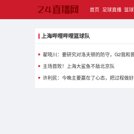
(current)
首页
足球直播
篮球
上海哔哩哔哩篮球队
翟晓川：要研究对洛夫顿的防守，G2我和
主场首败！上海大鲨鱼不敌北京队
许利民：今晚主要赢在了心态，把过程做好