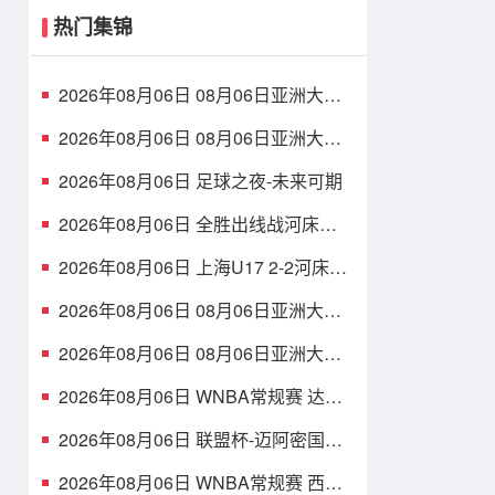
热门集锦
2026年08月06日 08月06日亚洲大学
生篮球联赛8强赛 清华大学 85 - 81 菲
律宾大学 集锦
2026年08月06日 08月06日亚洲大学
生篮球联赛8强赛 早稻田大学 78 - 71
高丽大学 集锦
2026年08月06日 足球之夜-未来可期
2026年08月06日 全胜出线战河床
U17！U17国足2-1十人药厂U17 赵松
源登场1分钟传射
2026年08月06日 上海U17 2-2河床锁
定B组第1 吕孟洋点射阿布力米破门 将
战A组第2
2026年08月06日 08月06日亚洲大学
生篮球联赛8强赛 北京大学 77 - 79 上
海交通大学 集锦
2026年08月06日 08月06日亚洲大学
生篮球联赛8强赛 延世大学 67 - 72 政
治大学 集锦
2026年08月06日 WNBA常规赛 达拉
斯飞翼 92 - 96 华盛顿神秘人 全场集
锦
2026年08月06日 联盟杯-迈阿密国际
4-2圣路易斯 梅西2射1传 阿伦助攻戴
帽
2026年08月06日 WNBA常规赛 西雅