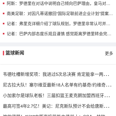
阿斯：罗德里在对话中说明自己倾向巴萨理由，皇马对此
理解＆祝好
南美足联：对因凡蒂诺撤回“国际足联前进企业计划”提案表
示欢迎
记者：弗里克详细介绍了球队规划，罗德里非常认可并选
择加盟巴萨
记者：巴萨内部态度乐观且谨慎 感觉距离罗德里转会完成
更近了
篮球新闻
更多
韦德吐槽新增奖项：我进过5次总决赛 肯定能拿一两个东
决MVP
尼古拉大队！塞尔维亚最新18人名单有约基奇/约维奇等7
个叫尼古拉
小加索尔是球队老板！三届扣篮王麦克朗加盟西班牙赫罗
纳俱乐部
最高可签4年2.7亿！美记：尼克斯队预计不会给唐斯提供
全额顶薪