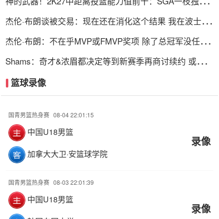
神的武器！2K27中距离投篮能力值前十：SGA一枝独秀
KD并列第三
杰伦·布朗谈被交易：现在还在消化这个结果 我在波士顿
待了10年
杰伦·布朗：不在乎MVP或FMVP奖项 除了总冠军没任何
东西能打动我
Shams：奇才&浓眉都决定等到新赛季再商讨续约 或在开
季20场左右
篮球录像
国青男篮热身赛
08-04 22:01:15
中国U18男篮
录像
加拿大大卫·安篮球学院
国青男篮热身赛
08-03 22:01:39
中国U18男篮
录像