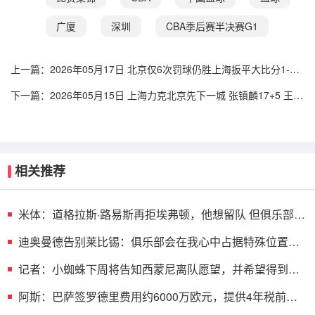
广厦
深圳
CBA季后赛半决赛G1
上一篇：
2026年05月17日 北京仅6次罚球仍胜上海扳平大比分1-1
陈盈骏26分 古德温32分
下一篇：
2026年05月15日 上海力克北京先下一城 张镇麟17+5 王哲
林10+10 周琦13+9
相关推荐
米体：道格拉斯·路易斯再拒埃弗顿，他想留队 但俱乐部尚
未敲定
迪奥曼德告别莱比锡：俱乐部会在我心中占据特殊位置，
感谢所有
记者：小蜘蛛下周将告知西蒙尼离队愿望，并希望得到理
解和帮助
阿斯：巴萨签罗德里费用约6000万欧元，提供4年税前
3000万欧合同