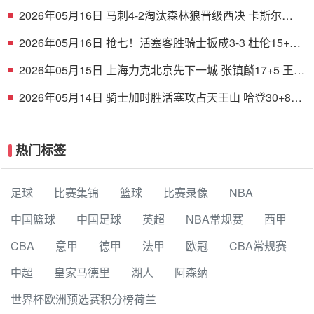
铭徽12+8 贺希宁11中3
2026年05月16日 马刺4-2淘汰森林狼晋级西决 卡斯尔
32+11 文班19+6 华子24分
2026年05月16日 抢七！活塞客胜骑士扳成3-3 杜伦15+11
哈登23+7+4断+8失误
2026年05月15日 上海力克北京先下一城 张镇麟17+5 王哲
林10+10 周琦13+9
2026年05月14日 骑士加时胜活塞攻占天王山 哈登30+8+6
坎宁安空砍39+7+9
热门标签
足球
比赛集锦
篮球
比赛录像
NBA
中国篮球
中国足球
英超
NBA常规赛
西甲
CBA
意甲
德甲
法甲
欧冠
CBA常规赛
中超
皇家马德里
湖人
阿森纳
世界杯欧洲预选赛积分榜荷兰