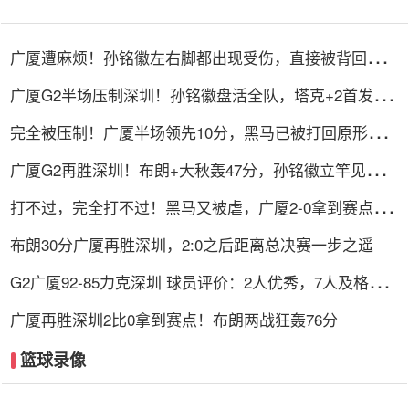
广厦遭麻烦！孙铭徽左右脚都出现受伤，直接被背回了更
衣室！
广厦G2半场压制深圳！孙铭徽盘活全队，塔克+2首发齐
爆，托弗9中1
完全被压制！广厦半场领先10分，黑马已被打回原形，郑
永刚也无解
广厦G2再胜深圳！布朗+大秋轰47分，孙铭徽立竿见影，
贺希宁打铁
打不过，完全打不过！黑马又被虐，广厦2-0拿到赛点，
MVP空砍18分
布朗30分广厦再胜深圳，2:0之后距离总决赛一步之遥
G2广厦92-85力克深圳 球员评价：2人优秀，7人及格，2
人低迷
广厦再胜深圳2比0拿到赛点！布朗两战狂轰76分
篮球录像