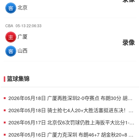
北京
CBA
05-13 22:06:33
广厦
录像
山西
篮球集锦
2026年05月18日 广厦再胜深圳2-0夺赛点 布朗30分 胡金
秋17+8 贺希宁16中6
2026年05月18日 骑士抢七4人20+大胜活塞挺进东决！米
切尔26+5+7 梅里尔23分
2026年05月17日 北京仅6次罚球仍胜上海扳平大比分1-1
陈盈骏26分 古德温32分
2026年05月16日 广厦力克深圳 布朗46+7 胡金秋20+8 孙