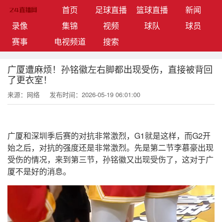
(current)
首页
足球直播
篮球直播
新闻
录像
集锦
视频
球队
球员
赛事
电视频道
搜索
广厦遭麻烦！孙铭徽左右脚都出现受伤，直接被背回
了更衣室！
来源：网络
发布时间：2026-05-19 06:01:00
广厦和深圳季后赛的对抗非常激烈，G1就是这样，而G2开
始之后，对抗的强度还是非常激烈。先是第二节李慕豪出现
受伤的情况，来到第三节，孙铭徽又出现受伤了，这对于广
厦不是好的消息。