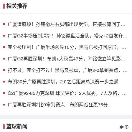
相关推荐
广厦遭麻烦！孙铭徽左右脚都出现受伤，直接被背回了更
衣室！
广厦G2半场压制深圳！孙铭徽盘活全队，塔克+2首发齐
爆，托弗9中1
完全被压制！广厦半场领先10分，黑马已被打回原形，郑
永刚也无解
广厦G2再胜深圳！布朗+大秋轰47分，孙铭徽立竿见影，
贺希宁打铁
打不过，完全打不过！黑马又被虐，广厦2-0拿到赛点，
MVP空砍18分
布朗30分广厦再胜深圳，2:0之后距离总决赛一步之遥
G2广厦92-85力克深圳 球员评价：2人优秀，7人及格，2
人低迷
广厦再胜深圳2比0拿到赛点！布朗两战狂轰76分
篮球新闻
更多