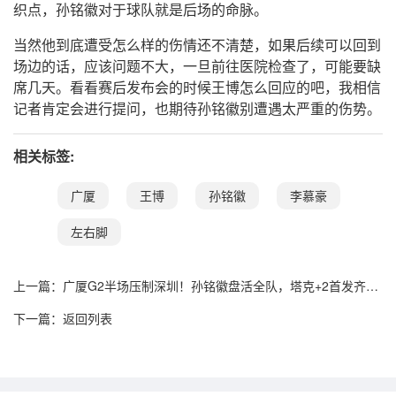
织点，孙铭徽对于球队就是后场的命脉。
当然他到底遭受怎么样的伤情还不清楚，如果后续可以回到
场边的话，应该问题不大，一旦前往医院检查了，可能要缺
席几天。看看赛后发布会的时候王博怎么回应的吧，我相信
记者肯定会进行提问，也期待孙铭徽别遭遇太严重的伤势。
相关标签:
广厦
王博
孙铭徽
李慕豪
左右脚
上一篇：
广厦G2半场压制深圳！孙铭徽盘活全队，塔克+2首发齐
爆，托弗9中1
下一篇：
返回列表