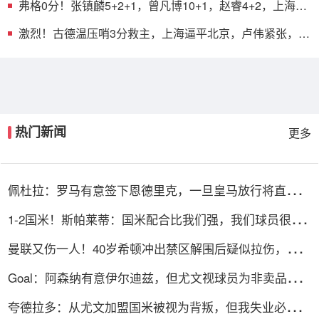
弗格0分！张镇麟5+2+1，曾凡博10+1，赵睿4+2，上海北
京战成42平
激烈！古德温压哨3分救主，上海逼平北京，卢伟紧张，曾
凡博爆发
热门新闻
更多
佩杜拉：罗马有意签下恩德里克，一旦皇马放行将直接加
入争夺战
1-2国米！斯帕莱蒂：国米配合比我们强，我们球员很棒
整体是关键
曼联又伤一人！40岁希顿冲出禁区解围后疑似拉伤，被换
下
Goal：阿森纳有意伊尔迪兹，但尤文视球员为非卖品，除
非天价购买
夸德拉多：从尤文加盟国米被视为背叛，但我失业必须寻