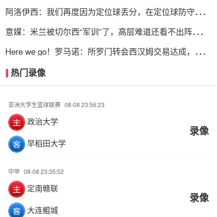
找其他选择
阿洛伊西：我们再度因为定位球丢分，在定位球防守上犯
了一些错误
意媒：米兰被切尔西“军训”了，高层难道还看不出阵容短
板？
Here we go！罗马诺：所罗门转会西汉姆交易达成，总价
达700万镑
热门录像
亚洲大学生篮球联赛
08-08 23:56:23
政治大学
录像
早稻田大学
中甲
08-08 23:35:52
定南赣联
录像
大连鲲城