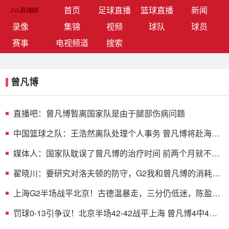
(current)
首页
足球直播
篮球直播
新闻
录像
集锦
视频
球队
球员
赛事
电视频道
搜索
曾凡博
直播吧：曾凡博暂离国家队是由于腿部伤病问题
中国篮球之队：王浩然离队处理个人事务 曾凡博将赴海外
治疗伤病
媒体人：国家队耽误了曾凡博的治疗时间 前两个月就不该
招他
翟晓川：要研究对洛夫顿的防守，G2我和曾凡博的消耗效
果不错
上海G2半场战平北京！古德温暴走，三分仍低迷，陈盈骏
曾凡博回暖
罚球0-13引争议！北京半场42-42战平上海 曾凡博4中4轰
10分