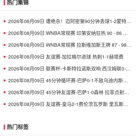
热门集锦
2026年08月09日 遭绝杀！迈阿密第90分钟丢球1-2蒙特雷
德保罗破门展示梅西球衣
2026年08月09日 WNBA常规赛 印第安纳狂热 90 - 86 芝
加哥天空 全场集锦
2026年08月09日 WNBA常规赛 拉斯维加斯王牌 87 - 98
明尼苏达山猫 全场集锦
2026年08月09日 友谊赛-加拉格尔进球 热刺1-1赫塔费
2026年08月09日 联赛杯-卡斯特拉诺斯双响 西汉姆联3-1
朴茨茅斯
2026年08月09日 45分钟循环赛-巴萨0-1不敌乌迪内斯无
缘冠军 巴约挑射绝杀
2026年08月09日 45分钟友谊赛-巴萨1-0森林 拉菲点射费
尔明造点 两队各一次中柱
2026年08月09日 友谊赛-皇马2-1费伦茨瓦罗斯 里瓦斯建
功埃斯皮破门巴尔韦德助攻
热门标签