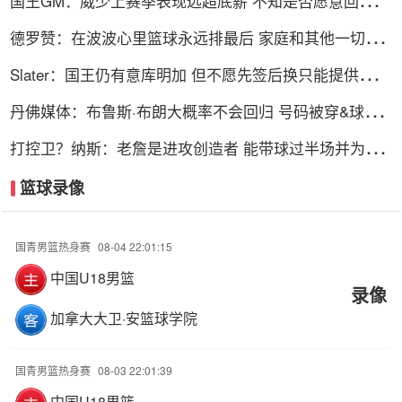
国王GM：威少上赛季表现远超底薪 不知是否愿意回归扮
演更小角色
德罗赞：在波波心里篮球永远排最后 家庭和其他一切都
在篮球之前
Slater：国王仍有意库明加 但不愿先签后换只能提供底薪
谈判停滞
丹佛媒体：布鲁斯·布朗大概率不会回归 号码被穿&球队
总薪资过高
打控卫？纳斯：老詹是进攻创造者 能带球过半场并为队
友创造机会
篮球录像
国青男篮热身赛
08-04 22:01:15
中国U18男篮
录像
加拿大大卫·安篮球学院
国青男篮热身赛
08-03 22:01:39
中国U18男篮