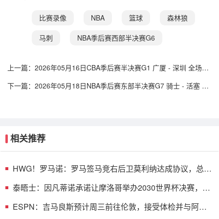
比赛录像
NBA
篮球
森林狼
马刺
NBA季后赛西部半决赛G6
上一篇：
2026年05月16日CBA季后赛半决赛G1 广厦 - 深圳 全场录
像
下一篇：
2026年05月18日NBA季后赛东部半决赛G7 骑士 - 活塞 全
场录像
相关推荐
HWG！罗马诺：罗马签马竞右后卫莫利纳达成协议，总价
1800万欧
泰晤士：因凡蒂诺承诺让摩洛哥举办2030世界杯决赛，以
换取支持
ESPN：吉马良斯预计周三前往伦敦，接受体检并与阿森
纳签约