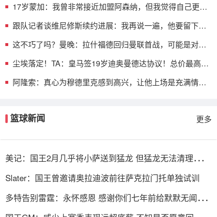
17岁蒙加：我曾非常接近加盟阿森纳，但我觉得自己更适
合曼城
跟队记者谈维尼修斯续约进展：我再说一遍，他要留下
来！！！
这不巧了吗？曼晚：拉什福德回归曼联首战，可能是对阿
莫林的米兰
尘埃落定！TA：皇马签19岁迪奥曼德达协议！总价最高可
达1.4亿欧
阿隆索：真心为穆德里克感到高兴，让他上场是充满情感
考量的决定
篮球新闻
更多
美记：国王2月几乎将小萨送到猛龙 但猛龙无法清理珀尔
特尔而告吹
Slater：国王曾邀请奥拉迪波前往萨克拉门托单独试训
多特告别雷霆：永怀感恩 感谢你们七年前给默默无闻的
我一次机会