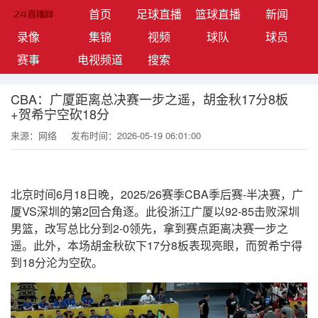
(current)
首页
足球直播
篮球直播
新闻
录像
集锦
视频
球队
球员
赛事
电视频道
搜索
CBA：广厦距离总决赛一步之遥，胡金秋17分8板
+贺希宁空砍18分
来源：网络
发布时间：2026-05-19 06:01:00
北京时间6月18日晚，2025/26赛季CBA季后赛-半决赛，广
厦VS深圳的第2回合角逐。此役浙江广厦以92-85击败深圳
男篮，改写总比分到2-0领先，拿到赛点距离决赛一步之
遥。此外，本场胡金秋砍下17分8板表现亮眼，而贺希宁得
到18分沦为空砍。