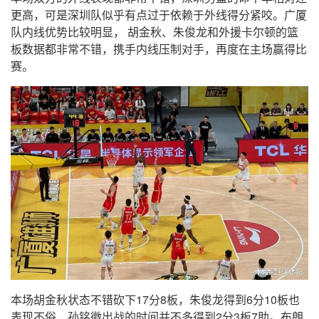
更高，可是深圳队似乎有点过于依赖于外线得分紧咬。广厦
队内线优势比较明显， 胡金秋、朱俊龙和外援卡尔顿的篮
板数据都非常不错，携手内线压制对手，再度在主场赢得比
赛。
本场胡金秋状态不错砍下17分8板，朱俊龙得到6分10板也
表现不俗，孙铭徽出战的时间并不多得到2分3板7助。布朗