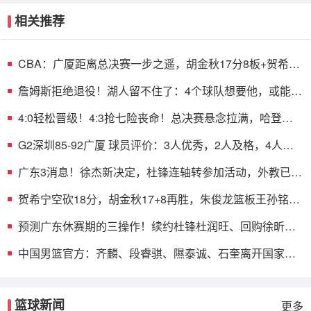
相关推荐
CBA：广厦距离总决赛一步之遥，胡金秋17分8板+贺希宁
空砍18分
詹姆斯拒绝退役！湖人留不住了：4个球队想要他，或能跟
哈登联手
4:0轻松晋级！4:3抢七险丧命！总决赛悬念拉满，哈登最
后的机会
G2深圳85-92广厦 球员评价：3人优秀，2人及格，4人低
迷
广东3消息！徐杰新决定，杜锋连轴转参加活动，外教已离
队返欧
贺希宁空砍18分，胡金秋17+8再胜，朱俊龙篮板王孙铭徽
7助攻
预测广东休赛期的三操作！续约杜锋杜润旺、回购徐昕、
放弃萨林杰
中国男篮官方：齐麟、段睿骐、隰泰诚、石奎离开国家队
训练营
篮球新闻
更多