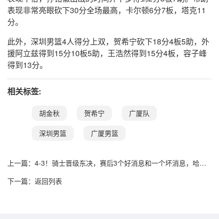
表现非常亮眼砍下30分全场最高，卡尔顿6分7板，塔克11
分。
此外，深圳男篮4人得分上双，贺希宁砍下18分4板5助，外
援阿立兹得到15分10板5助，王浩然得到15分4板，容子峰
得到13分。
相关标签:
胡金秋
贺希宁
广厦队
深圳男篮
广厦男篮
上一篇：
4-3！骑士晋级东决，赛后3个好消息和一个坏消息，哈登
绝不能拉胯
下一篇：
返回列表