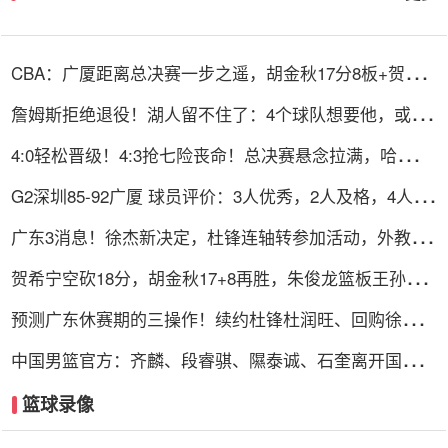
CBA：广厦距离总决赛一步之遥，胡金秋17分8板+贺希
宁空砍18分
詹姆斯拒绝退役！湖人留不住了：4个球队想要他，或能
跟哈登联手
4:0轻松晋级！4:3抢七险丧命！总决赛悬念拉满，哈登最
后的机会
G2深圳85-92广厦 球员评价：3人优秀，2人及格，4人低
迷
广东3消息！徐杰新决定，杜锋连轴转参加活动，外教已
离队返欧
贺希宁空砍18分，胡金秋17+8再胜，朱俊龙篮板王孙铭
徽7助攻
预测广东休赛期的三操作！续约杜锋杜润旺、回购徐昕、
放弃萨林杰
中国男篮官方：齐麟、段睿骐、隰泰诚、石奎离开国家队
训练营
篮球录像