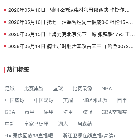
铭徽12+8 贺希宁11中3
2026年05月16日 马刺4-2淘汰森林狼晋级西决 卡斯尔
32+11 文班19+6 华子24分
2026年05月16日 抢七！活塞客胜骑士扳成3-3 杜伦15+11
哈登23+7+4断+8失误
2026年05月15日 上海力克北京先下一城 张镇麟17+5 王哲
林10+10 周琦13+9
2026年05月14日 骑士加时胜活塞攻占天王山 哈登30+8+6
坎宁安空砍39+7+9
热门标签
足球
比赛集锦
篮球
比赛录像
NBA
中国篮球
中国足球
英超
NBA常规赛
西甲
CBA
意甲
德甲
法甲
欧冠
CBA常规赛
中超
皇家马德里
湖人
阿森纳
cba录像回放98直播吧
浙江卫视在线直播(高清)