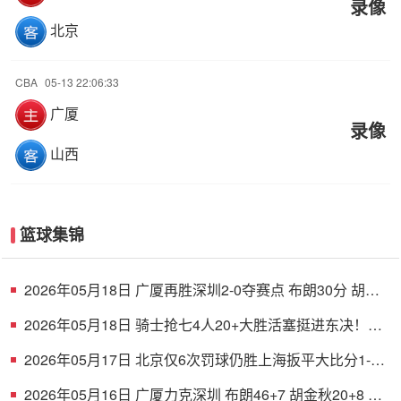
录像
北京
CBA
05-13 22:06:33
广厦
录像
山西
篮球集锦
2026年05月18日 广厦再胜深圳2-0夺赛点 布朗30分 胡金
秋17+8 贺希宁16中6
2026年05月18日 骑士抢七4人20+大胜活塞挺进东决！米
切尔26+5+7 梅里尔23分
2026年05月17日 北京仅6次罚球仍胜上海扳平大比分1-1
陈盈骏26分 古德温32分
2026年05月16日 广厦力克深圳 布朗46+7 胡金秋20+8 孙