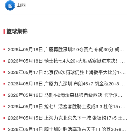
山西
篮球集锦
2026年05月18日 广厦再胜深圳2-0夺赛点 布朗30分 胡金
秋17+8 贺希宁16中6
2026年05月18日 骑士抢七4人20+大胜活塞挺进东决！米
切尔26+5+7 梅里尔23分
2026年05月17日 北京仅6次罚球仍胜上海扳平大比分1-1
陈盈骏26分 古德温32分
2026年05月16日 广厦力克深圳 布朗46+7 胡金秋20+8 孙
铭徽12+8 贺希宁11中3
2026年05月16日 马刺4-2淘汰森林狼晋级西决 卡斯尔
32+11 文班19+6 华子24分
2026年05月16日 抢七！活塞客胜骑士扳成3-3 杜伦15+11
哈登23+7+4断+8失误
2026年05月15日 上海力克北京先下一城 张镇麟17+5 王哲
林10+10 周琦13+9
2026年05月14日 骑士加时胜活塞攻占天王山 哈登30+8+6