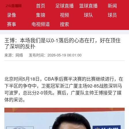
(current)
首页
足球直播
篮球直播
新闻
录像
集锦
视频
球队
球员
赛事
电视频道
搜索
王博：本场我们是以0-1落后的心态在打，好在顶住
了深圳的反扑
来源：网络
发布时间：2026-05-19 06:01:00
北京时间5月18日，CBA季后赛半决赛的比赛继续进行，在
下半区的争夺中，卫冕冠军浙江广厦主场92-85战胜深圳马
可波罗，总比分2-0领先。赛后，广厦队主帅王博接受了媒
体的采访。