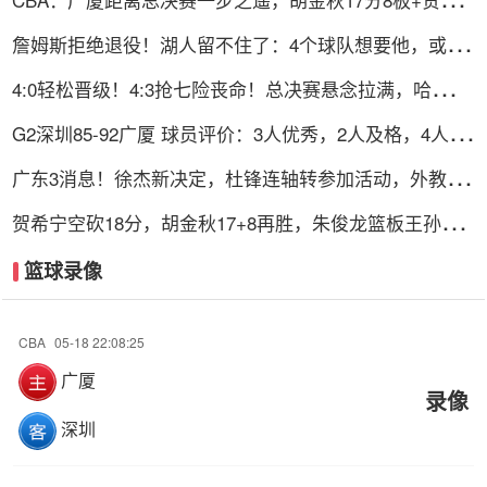
宁空砍18分
詹姆斯拒绝退役！湖人留不住了：4个球队想要他，或能
跟哈登联手
4:0轻松晋级！4:3抢七险丧命！总决赛悬念拉满，哈登最
后的机会
G2深圳85-92广厦 球员评价：3人优秀，2人及格，4人低
迷
广东3消息！徐杰新决定，杜锋连轴转参加活动，外教已
离队返欧
贺希宁空砍18分，胡金秋17+8再胜，朱俊龙篮板王孙铭
徽7助攻
篮球录像
CBA
05-18 22:08:25
广厦
录像
深圳