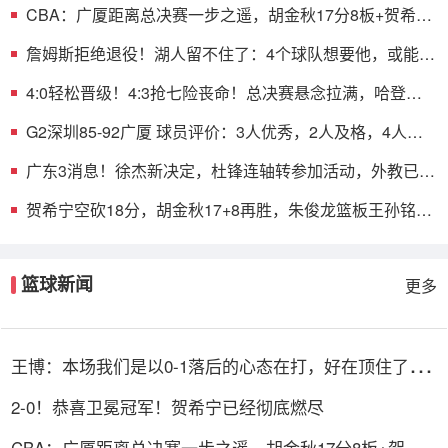
CBA：广厦距离总决赛一步之遥，胡金秋17分8板+贺希宁
空砍18分
詹姆斯拒绝退役！湖人留不住了：4个球队想要他，或能跟
哈登联手
4:0轻松晋级！4:3抢七险丧命！总决赛悬念拉满，哈登最
后的机会
G2深圳85-92广厦 球员评价：3人优秀，2人及格，4人低
迷
广东3消息！徐杰新决定，杜锋连轴转参加活动，外教已离
队返欧
贺希宁空砍18分，胡金秋17+8再胜，朱俊龙篮板王孙铭徽
7助攻
篮球新闻
更多
王博：本场我们是以0-1落后的心态在打，好在顶住了深
圳的反扑
2-0！恭喜卫冕冠军！贺希宁已经彻底燃尽
CBA：广厦距离总决赛一步之遥，胡金秋17分8板+贺希