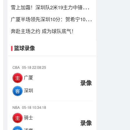
密斯伤停，贺希宁+托弗太铁了
雪上加霜！深圳队2米19主力中锋意外
重伤
广厦半场领先深圳10分：贺希宁10分
李慕豪受伤 布朗约翰逊均15分
奔赴主场之约 成为球队底气！
篮球录像
CBA
05-18 22:08:25
广厦
录像
深圳
NBA
05-18 10:34:18
骑士
录像