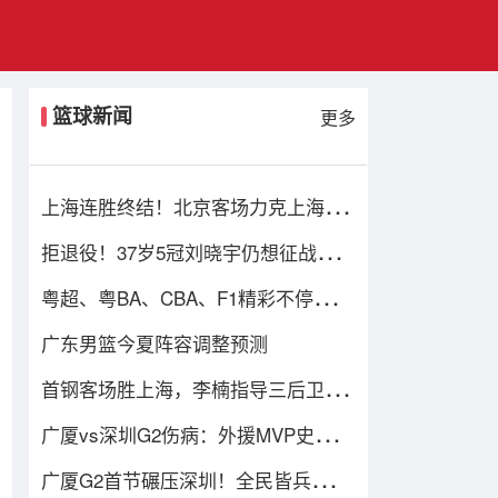
篮球新闻
更多
上海连胜终结！北京客场力克上海将
CBA半决赛大比分扳成1-1
拒退役！37岁5冠刘晓宇仍想征战第21
季 渴望继续兼任球员+助教
粤超、粤BA、CBA、F1精彩不停！广
东体育频道本周节目单盛宴来袭
广东男篮今夏阵容调整预测
首钢客场胜上海，李楠指导三后卫战
术立功，这阵容比国家队强
广厦vs深圳G2伤病：外援MVP史密斯
伤停 胡金秋王浩然无碍可出战
广厦G2首节碾压深圳！全民皆兵，史