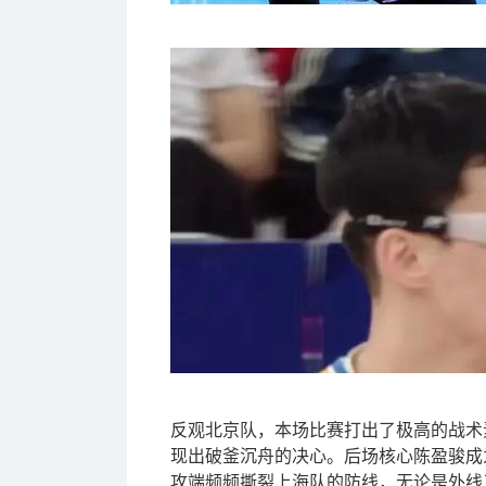
反观北京队，本场比赛打出了极高的战术
现出破釜沉舟的决心。后场核心陈盈骏成
攻端频频撕裂上海队的防线，无论是外线