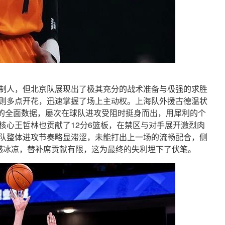
制人，但北京队展现出了极其充分的战术准备与极强的求胜
则多点开花，迅速掌握了场上主动权。上海队外援古德温状
断的全面数据，屡次在球队进攻受阻时挺身而出，用犀利的个
核心王哲林也贡献了12分6篮板，在禁区与对手展开激烈肉
队整体进攻节奏略显滞涩，未能打出上一场的流畅配合，侧
感冰凉，替补席贡献有限，这为最终的失利埋下了伏笔。