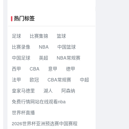
狼夺赛点3-2 文班27+17+5 凯尔登替
补21分
热门标签
足球
比赛集锦
篮球
比赛录像
NBA
中国篮球
中国足球
英超
NBA常规赛
西甲
CBA
意甲
德甲
法甲
欧冠
CBA常规赛
中超
皇家马德里
湖人
阿森纳
免费行情网站在线观看nba
世界杯直播
2026世界杯亚洲预选赛中国赛程