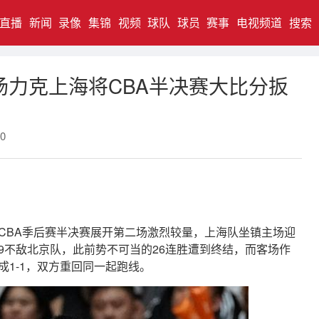
直播
新闻
录像
集锦
视频
球队
球员
赛事
电视频道
搜索
场力克上海将CBA半决赛大比分扳
0
026赛季CBA季后赛半决赛展开第二场激烈较量，上海队坐镇主场迎
99不敌北京队，此前势不可当的26连胜遭到终结，而客场作
1-1，双方重回同一起跑线。