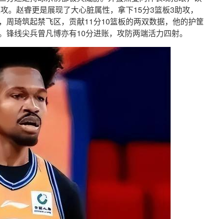
进攻。赵睿更是展现了大心脏属性，拿下15分3篮板3助攻，
，周琦筑起禁飞区，贡献11分10篮板的两双数据，他的护筐
。锋线尖兵曾凡博亦有10分进账，攻防两端活力四射。