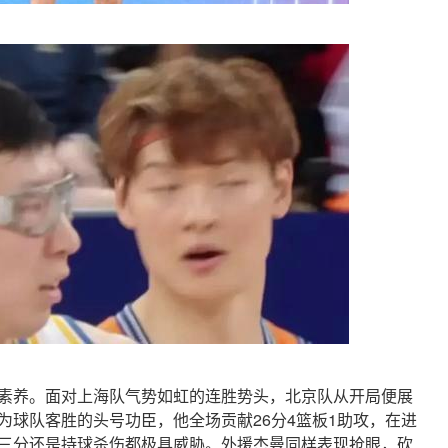
素养。面对上海队气势如虹的连胜势头，北京队从开局便展
为球队客胜的头号功臣，他全场贡献26分4篮板1助攻，在进
三分还是持球杀伤都极具威胁。外援杰曼同样表现抢眼，砍