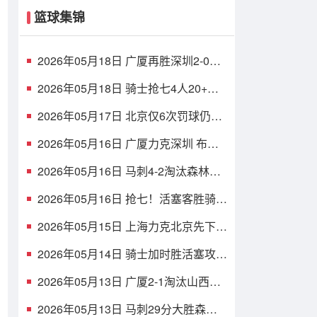
篮球集锦
2026年05月18日 广厦再胜深圳2-0夺
赛点 布朗30分 胡金秋17+8 贺希宁16
中6
2026年05月18日 骑士抢七4人20+大
胜活塞挺进东决！米切尔26+5+7 梅里
尔23分
2026年05月17日 北京仅6次罚球仍胜
上海扳平大比分1-1 陈盈骏26分 古德
温32分
2026年05月16日 广厦力克深圳 布朗
46+7 胡金秋20+8 孙铭徽12+8 贺希宁
11中3
2026年05月16日 马刺4-2淘汰森林狼
晋级西决 卡斯尔32+11 文班19+6 华
子24分
2026年05月16日 抢七！活塞客胜骑士
扳成3-3 杜伦15+11 哈登23+7+4断+8
失误
2026年05月15日 上海力克北京先下一
城 张镇麟17+5 王哲林10+10 周琦
13+9
2026年05月14日 骑士加时胜活塞攻占
天王山 哈登30+8+6 坎宁安空砍
39+7+9
2026年05月13日 广厦2-1淘汰山西！
布朗32分 胡金秋伤退 孙铭徽时隔93天
复出
2026年05月13日 马刺29分大胜森林