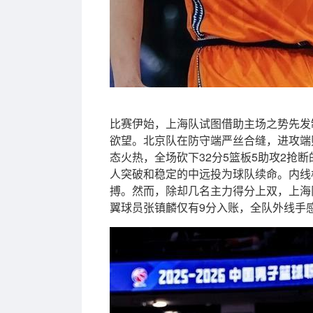
比赛伊始，上海队试图借助主场之势先发
欲望。北京队在防守端严丝合缝，进攻端
态火热，全场砍下32分5篮板5助攻2抢
人突破和稳定的中远投为球队续命。内线
搏。然而，除却几名主力得分上双，上海
翼球员张镇麟仅有9分入账，全队外线手