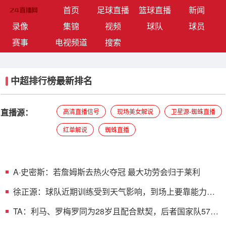
(current)
首页
足球直播
篮球直播
新闻
录像
集锦
视频
球队
球员
赛事
电视频道
搜索
中超排行榜最新排名
直播源：
高清直播信号
现场美女解说
卫星源-蜘蛛直播
红单解说
蜘蛛直播
A·史密斯：若詹姆斯去热火夺冠 最大功劳会归于莱利
徐正源：球队近期训练受到天气影响，到场上要靠能力、
韧性踢比赛
TA：利马、罗梅罗同为28岁且配合默契，后者国家队57场
从未吃红牌