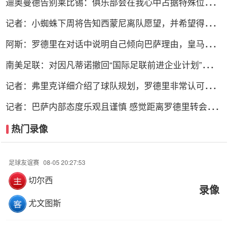
迪奥曼德告别莱比锡：俱乐部会在我心中占据特殊位置，
感谢所有
记者：小蜘蛛下周将告知西蒙尼离队愿望，并希望得到理
解和帮助
阿斯：罗德里在对话中说明自己倾向巴萨理由，皇马对此
理解＆祝好
南美足联：对因凡蒂诺撤回“国际足联前进企业计划”提案
表示欢迎
记者：弗里克详细介绍了球队规划，罗德里非常认可并选
择加盟巴萨
记者：巴萨内部态度乐观且谨慎 感觉距离罗德里转会完
成更近了
热门录像
足球友谊赛
08-05 20:27:53
切尔西
录像
尤文图斯