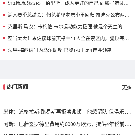
近3场场均25+5！伯里斯：成为更好的自己 向那些错过我
的球队证明
湖人赛季总结会：佩总希望老詹小里回归 雷迪克公布两大
建队重点
克里斯·马农：卡梅隆·卡尔运动能力极强 他是个天生的得
分手
空当太大！恩佐接球前英格兰11人全在禁区内，弧顶完全
放空
法甲-梅西破门内马尔助攻 巴黎1-0里昂4连胜领跑
热门新闻
更多
米体：道格拉斯·路易斯再拒埃弗顿，他想留队 但俱乐部
尚未敲定
阿斯：巴萨签罗德里费用约6000万欧元，提供4年税前
3000万欧合同