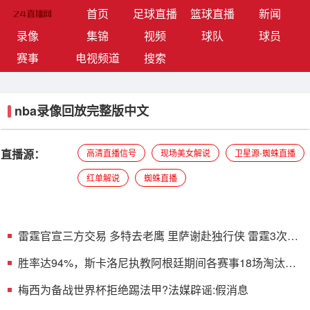
(current)
首页
足球直播
篮球直播
新闻
录像
集锦
视频
球队
球员
赛事
电视频道
搜索
nba录像回放完整版中文
直播源：
高清直播信号
现场美女解说
卫星源-蜘蛛直播
红单解说
蜘蛛直播
雷霆官宣三方交易 多特去老鹰 里萨谢赴独行侠 雷霆3次轮
&创特例
胜率达94%，斯卡洛尼执教阿根廷期间各赛事18场淘汰赛
赢下17场
梅西为备战世界杯拒绝踢法甲?法媒辟谣:假消息