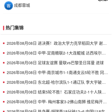
成都蓉城
热门集锦
2026年08月08日 进决赛！政治大学力克早稻田大学 谢昀
达26+6 波波卡22+15+7
2026年08月08日 中甲-定南赣联2-1大连鲲城 达西埃尔两
分钟两球
2026年08月08日 足球友谊赛 曼联vs巴黎圣日耳曼 进球
2026年08月08日 中甲-南京城市1-1南通支云5轮不胜 冈萨
雷斯建功董洪麟破门救主
2026年08月08日 东北超-哈尔滨队1-1通辽队 李大宇破门
李明悦神仙球扳平
2026年08月08日 结束5轮不胜！石家庄功夫2-1十人陕西
联合 维尼修斯制胜曹康直红
2026年08月08日 中甲- 梅州客家3-2佛山南狮 维尼梅开二
度
2026年08月08日 热身赛-胡瑞燕18分钟13+6 中国U18女篮