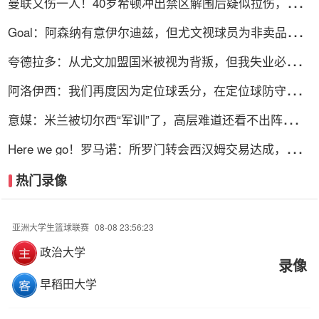
曼联又伤一人！40岁希顿冲出禁区解围后疑似拉伤，被换
下
Goal：阿森纳有意伊尔迪兹，但尤文视球员为非卖品，除
非天价购买
夸德拉多：从尤文加盟国米被视为背叛，但我失业必须寻
找其他选择
阿洛伊西：我们再度因为定位球丢分，在定位球防守上犯
了一些错误
意媒：米兰被切尔西“军训”了，高层难道还看不出阵容短
板？
Here we go！罗马诺：所罗门转会西汉姆交易达成，总价
达700万镑
热门录像
亚洲大学生篮球联赛
08-08 23:56:23
政治大学
录像
早稻田大学