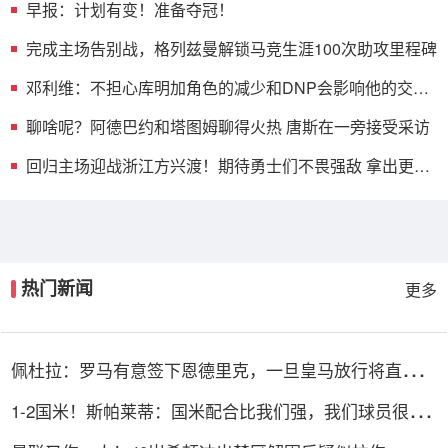
早报：计划有变！准备夺冠！
完成主场告别战，格列兹曼解锁马竞生涯100次助攻里程碑
邓利维：不担心库明加角色的减少和DNP会影响他的交易
价值
聊啥呢？阿德巴约和塔图姆聊得火热 唐斯在一旁接受采访
回归主场迎战浙江方兴渡！期待勇士们不畏强敌 拿出更好
表现
热门新闻
更多
佩杜拉：罗马有意签下恩德里克，一旦皇马放行将直接加
入争夺战
1-2国米！斯帕莱蒂：国米配合比我们强，我们球员很棒
整体是关键