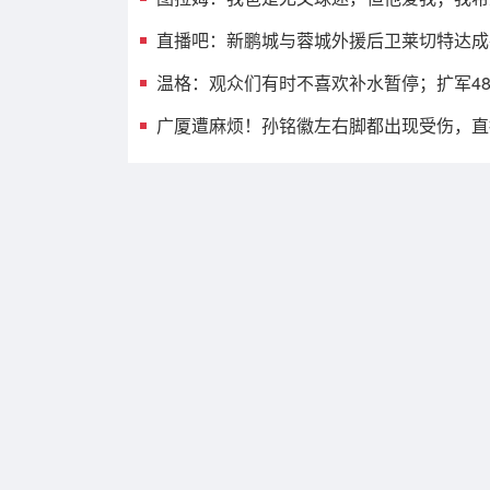
直播吧：新鹏城与蓉城外援后卫莱切特达成
温格：观众们有时不喜欢补水暂停；扩军4
广厦遭麻烦！孙铭徽左右脚都出现受伤，直