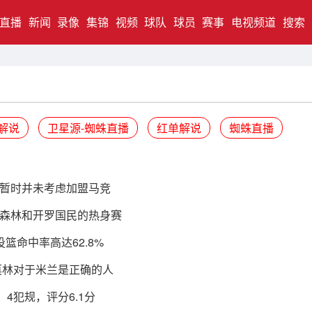
直播
新闻
录像
集锦
视频
球队
球员
赛事
电视频道
搜索
解说
卫星源-蜘蛛直播
红单解说
蜘蛛直播
暂时并未考虑加盟马竞
森林和开罗国民的热身赛
投篮命中率高达62.8%
莫林对于米兰是正确的人
4犯规，评分6.1分