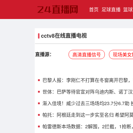
(current)
首页
足球直播
篮球
cctv8在线直播电视
直播源：
高清直播信号
现场美女
巴黎人报：李刚仁不打算在冬窗离开巴黎，
世体：巴萨等待官宣对阵乌迪内斯、诺丁汉
渐入佳境！威少过去三场场均23.7分6.7助 
帕托：阿根廷走到这一步实至名归 希望阿
帕雷德斯本场数据：2解围，2拦截，1抢断，