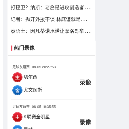
家庭和其他一切都在篮球之前
打控卫？纳斯：老詹是进攻创造者 能
带球过半场并为队友创造机会
记者：抛开外援不谈 林庭谦就是天津
大腿 天津新赛季有点难
泰晤士：因凡蒂诺承诺让摩洛哥举办
2030世界杯决赛，以换取支持
热门录像
足球友谊赛
08-05 20:27:53
切尔西
录像
尤文图斯
足球友谊赛
08-05 19:35:55
K联赛全明星
录像