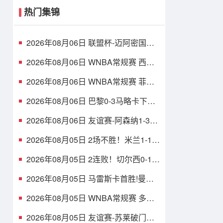
热门集锦
2026年08月06日 联盟杯-迈阿密国际
4-2圣路易斯 梅西2射1传 阿伦助攻戴
帽
2026年08月06日 WNBA常规赛 西雅
图风暴 86 - 92 纽约自由人 全场集锦
2026年08月06日 WNBA常规赛 菲尼
克斯水星 82 - 96 亚特兰大梦想 全场
集锦
2026年08月06日 巴黎0-3马略卡下场
战曼联 巴黎全场控球近6成+8射3正未
果
2026年08月06日 友谊赛-阿森纳1-3贝
蒂斯 因卡皮耶破门难救主 福纳尔斯1
射2传
2026年08月05日 2场不胜！米兰1-1国
米 迪马尔科破门 恩昆库造点+点射拉
莫斯登场
2026年08月05日 2连败！切尔西0-1尤
文 热格罗瓦世界波制胜穆德里克时隔
614天复出
2026年08月05日 马雷斯卡首胜!曼城
3-1K联赛全明星 赖因德斯努里破门塞
梅尼奥助攻
2026年08月05日 WNBA常规赛 多伦
多节奏 81 - 92 金州女武神 全场集锦
2026年08月05日 友谊赛-苏莱破门迪