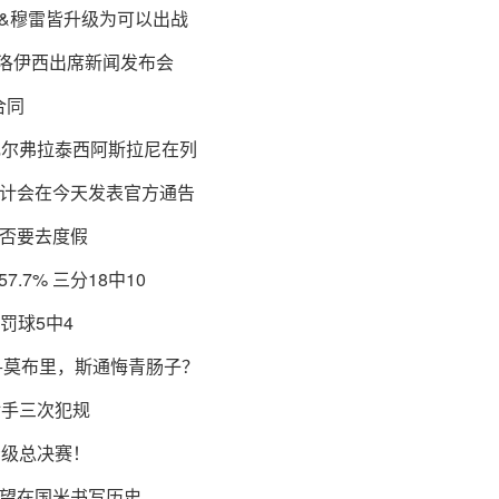
登&穆雷皆升级为可以出战
阿洛伊西出席新闻发布会
合同
瓦尔弗拉泰西阿斯拉尼在列
计会在今天发表官方通告
否要去度假
.7% 三分18中10
罚球5中4
+莫布里，斯通悔青肠子？
对手三次犯规
晋级总决赛！
望在国米书写历史