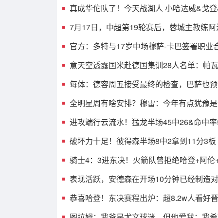
真成华佗队了！今天战湖人 小哈达威&戈
7月17日，中超第19轮赛后，蓉城主教练
官方：多特与17岁中场穆萨-卡巴签署职业
意天空透露国米赴德国集训28人名单：帕
每体：德容周五接受最终的检查，巴萨也预
全明星周有啥安排？穆雷：今年有点犹豫是
进攻端行云流水！猛龙半场45中26&命中率57
破坏力十足！彼得森半场8中2拿到11分3板 
骑士4：3进东决！火箭队曾拒绝哈登+阿伦
表现活跃，安德森在开场10分钟已经制造
恭喜哈登！东决赛程出炉：超8.2w人看好
图拉姆：我爸是尤文球迷，但他爱我；我希