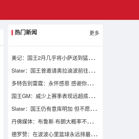
热门新闻
更多
美记：国王2月几乎将小萨送到猛龙
但猛龙无法清理珀尔特尔而告吹
Slater：国王曾邀请奥拉迪波前往萨克
拉门托单独试训
多特告别雷霆：永怀感恩 感谢你们七
年前给默默无闻的我一次机会
国王GM：威少上赛季表现远超底薪
不知是否愿意回归扮演更小角色
Slater：国王仍有意库明加 但不愿先
签后换只能提供底薪 谈判停滞
丹佛媒体：布鲁斯·布朗大概率不会回
归 号码被穿&球队总薪资过高
德罗赞：在波波心里篮球永远排最后