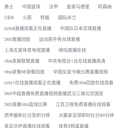
勇士
中国篮球
法甲
皇家马德里
阿森纳
CBA
火箭
转载
国际米兰
cctv8直播观看正在直播
中国队日本足球直播
360直播回放
运动高手秀台球直播
上海五星体育电视直播
咪咕直播在线
nba发展联盟直播
中央电视台1台在线直播高清
nba录像98录像回放
中国女篮今晚比赛直播视频
cctv1在线直播观看正在直播
免费nba回放在线观看
360中超直播免费直播视频直播武汉三镇北京国安
360直播nba篮球比赛
江苏卫视免费直播在线观看
西甲最新比分及积分榜
大赢家足球即时比分90分钟
英足总杯直播在线观看
体育5频道直播