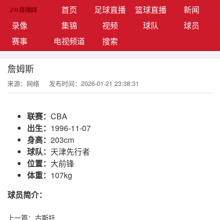
(current)
首页
足球直播
篮球直播
新闻
录像
集锦
视频
球队
球员
赛事
电视频道
搜索
詹姆斯
来源：网络
发布时间：2026-01-21 23:38:31
联赛：
CBA
出生：
1996-11-07
身高：
203cm
球队：
天津先行者
位置：
大前锋
体重：
107kg
球员简介：
上一篇：
古斯托