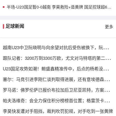
半场-U23国足暂0-0越南 李昊救险+造黄牌 国足控球超6成
+4射0正
足球新闻
更多
越南U23中卫阮晓明与向余望对抗后受伤被换下，阮德英
替补登场
跟队记者：3200万到3300万欧，尤文对马特塔的第二份
报价仍遭拒绝
U23国足攻势如潮！鲍盛鑫精准传中，后点的杨希没有顶
到皮球
塞尔：马竞引进李刚仁谈判取得进展，还有意埃德森和若
昂·戈麦斯
罗马诺：佛罗伦萨已报价布拉加后卫尼亚凯特，方案租借
+买断选项
帕夫洛维奇：会全力保住积分榜榜首位置；格雷茨卡是我
的支柱
李昊快发遭对手阻挡，裁判吹罚犯规，对手吃到一张黄牌