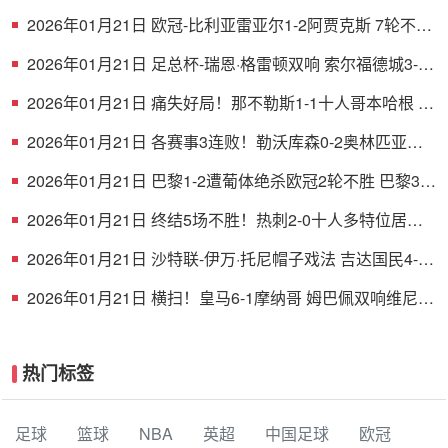
2026年01月21日 欧冠-比利亚雷亚尔1-2阿贾克斯 7轮不胜
仅积1分列倒数第二
2026年01月21日 足总杯-瑞恩·格雷顿双响 索尔福德城3-2
斯文登晋级将战曼城
2026年01月21日 痛失好局！那不勒斯1-1十人哥本哈根 麦
克托米奈破门德莱尼直红
2026年01月21日 各赛事3连败！勒沃库森0-2奥林匹亚科
斯 药厂17射门+6射正未果
2026年01月21日 巴黎1-2遭葡体绝杀欧冠2轮不胜 巴黎3进
球被吹苏亚雷斯双响+绝杀
2026年01月21日 终结5场不胜！热刺2-0十人多特位居欧
冠第四 罗梅罗、索兰克破门
2026年01月21日 沙特联-伊万·托尼帽子戏法 吉达国民4-1
赛哈特海湾
2026年01月21日 横扫！皇马6-1摩纳哥 姆巴佩双响维尼修
斯造4球 阿韦洛亚欧冠首胜
热门标签
足球
篮球
NBA
英超
中国足球
欧冠