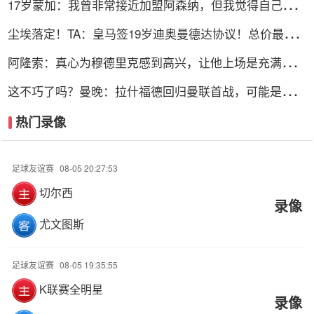
17岁蒙加：我曾非常接近加盟阿森纳，但我觉得自己更适
合曼城
尘埃落定！TA：皇马签19岁迪奥曼德达协议！总价最高
可达1.4亿欧
阿隆索：真心为穆德里克感到高兴，让他上场是充满情感
考量的决定
这不巧了吗？曼晚：拉什福德回归曼联首战，可能是对阿
莫林的米兰
热门录像
足球友谊赛
08-05 20:27:53
切尔西
录像
尤文图斯
足球友谊赛
08-05 19:35:55
K联赛全明星
录像