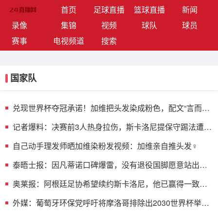
(current)
首页
足球直播
篮球直播
新闻
录像
集锦
视频
球队
球员
赛事
电视频道
搜索
国家队
兑现世界杯夺冠承诺！加维把头发染成粉色，配文“言而有
信”
记者爆料：决赛前3人热身拉伤，斯卡洛尼提保守踢法遭大
马丁反对
自己动手理发师晒加维染粉发视频：加维亲自推头发‍♀️
泰晤士报：因凡蒂诺口碑爆雷，没有退役国脚愿意站出来
支持他
奥莱报：阿根廷足协希望续约斯卡洛尼，他已赢得一致认
可
外媒：葡萄牙环保党呼吁将摩洛哥排除出2030世界杯举办
国之外