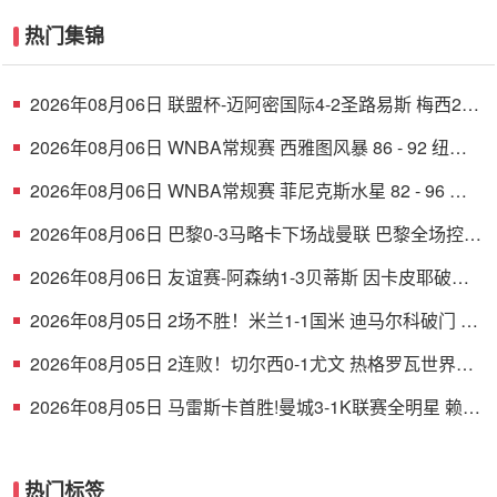
热门集锦
2026年08月06日 联盟杯-迈阿密国际4-2圣路易斯 梅西2射
1传 阿伦助攻戴帽
2026年08月06日 WNBA常规赛 西雅图风暴 86 - 92 纽约
自由人 全场集锦
2026年08月06日 WNBA常规赛 菲尼克斯水星 82 - 96 亚
特兰大梦想 全场集锦
2026年08月06日 巴黎0-3马略卡下场战曼联 巴黎全场控球
近6成+8射3正未果
2026年08月06日 友谊赛-阿森纳1-3贝蒂斯 因卡皮耶破门
难救主 福纳尔斯1射2传
2026年08月05日 2场不胜！米兰1-1国米 迪马尔科破门 恩
昆库造点+点射拉莫斯登场
2026年08月05日 2连败！切尔西0-1尤文 热格罗瓦世界波
制胜穆德里克时隔614天复出
2026年08月05日 马雷斯卡首胜!曼城3-1K联赛全明星 赖因
德斯努里破门塞梅尼奥助攻
热门标签