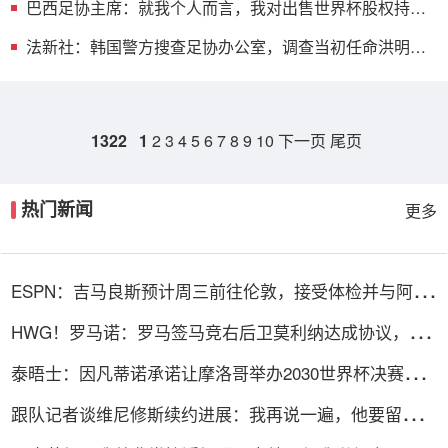
巴西足协主席：就我个人而言，我对出售世界杯股权持一
定反对态度
法新社：韩国警方搜查足协办公室，调查当初任命洪明甫
一事
1322
1
2
3
4
5
6
7
8
9
10
下一页
尾页
热门新闻
更多
ESPN：吉马良斯预计周三前往伦敦，接受体检并与阿森
纳签约
HWG！罗马诺：罗马签马竞右后卫莫利纳达成协议，总
价1800万欧
泰晤士：因凡蒂诺承诺让摩洛哥举办2030世界杯决赛，
以换取支持
跟队记者谈维尼修斯续约进展：我再说一遍，他要留下
来！！！