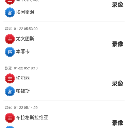
录像
埃因霍温
欧冠
01-22 05:53:00
尤文图斯
录像
本菲卡
欧冠
01-22 05:18:10
切尔西
录像
帕福斯
欧冠
01-22 05:14:29
布拉格斯拉维亚
录像