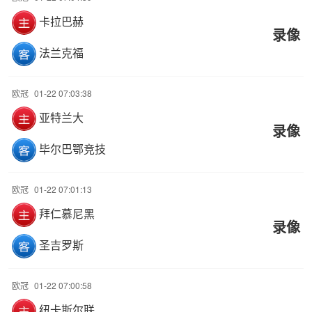
卡拉巴赫
录像
法兰克福
欧冠
01-22 07:03:38
亚特兰大
录像
毕尔巴鄂竞技
欧冠
01-22 07:01:13
拜仁慕尼黑
录像
圣吉罗斯
欧冠
01-22 07:00:58
纽卡斯尔联