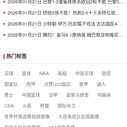
2026年01月21日 巴黎1-2遭葡体绝杀欧冠2轮不胜 巴黎3进
球被吹苏亚雷斯双响+绝杀
2026年01月21日 终结5场不胜！热刺2-0十人多特位居欧
冠第四 罗梅罗、索兰克破门
2026年01月21日 沙特联-伊万·托尼帽子戏法 吉达国民4-1
赛哈特海湾
2026年01月21日 横扫！皇马6-1摩纳哥 姆巴佩双响维尼修
斯造4球 阿韦洛亚欧冠首胜
热门标签
足球
篮球
NBA
英超
中国足球
欧冠
国家队
西甲
点赞U23国足
意甲
湖人
勇士
中国篮球
法甲
皇家马德里
阿森纳
CBA
火箭
转载
国际米兰
世界杯预选赛视频直播
大连电视台官网直播