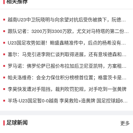
相关推荐
越南U23中卫阮晓明与向余望对抗后受伤被换下，阮德英
替补登场
跟队记者：3200万到3300万欧，尤文对马特塔的第二份报
价仍遭拒绝
U23国足攻势如潮！鲍盛鑫精准传中，后点的杨希没有顶
到皮球
塞尔：马竞引进李刚仁谈判取得进展，还有意埃德森和若
昂·戈麦斯
罗马诺：佛罗伦萨已报价布拉加后卫尼亚凯特，方案租借
+买断选项
帕夫洛维奇：会全力保住积分榜榜首位置；格雷茨卡是我
的支柱
李昊快发遭对手阻挡，裁判吹罚犯规，对手吃到一张黄牌
半场-U23国足暂0-0越南 李昊救险+造黄牌 国足控球超6成
+4射0正
足球新闻
更多