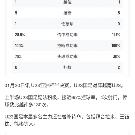
01月20日讯 U23亚洲杯半决赛，U23国足对阵越南U23。
上半场U23国足踢法积极，接近65%控球率，4次射门，传
球数比越南多130次。
U23国足本届多名主力还在替补待命，包括拜合拉木、王钰
栋、徐彬等人。