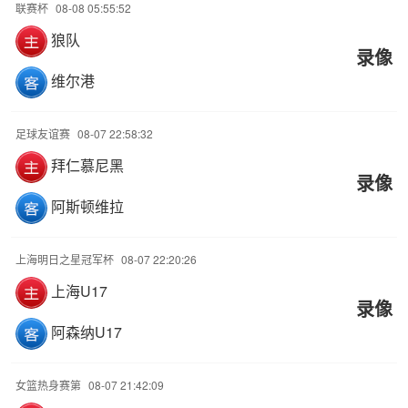
联赛杯
08-08 05:55:52
狼队
录像
维尔港
足球友谊赛
08-07 22:58:32
拜仁慕尼黑
录像
阿斯顿维拉
上海明日之星冠军杯
08-07 22:20:26
上海U17
录像
阿森纳U17
女篮热身赛第
08-07 21:42:09