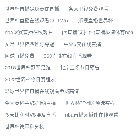
世界杯直播足球赛优直播
各大卫视免费观看
世界杯直播在线观看CCTV5+
乐视直播世界杯
nba球赛直播在线观看
jrs直播(无插件)直播极速体育nba
女足世界杯西班牙夺冠
中央5套在线直播
网球直播免费
360直播在线直播观看
2018世界杯冠军是谁
北京卫视节目预告
2022世界杯今日赛程表
足球世界杯直播在线观看免费高清
今天英格兰VS加纳直播
世界杯非洲区预选赛程
今天比利时VS埃及直播
nba直播无插件在线观看
世界杯德甲积分榜