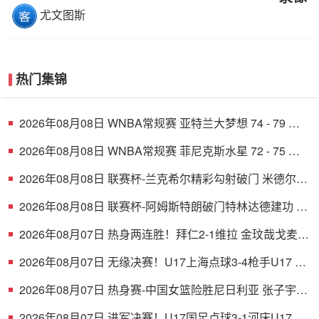
尤文图斯
热门集锦
2026年08月08日 WNBA常规赛 亚特兰大梦想 74 - 79 华
盛顿神秘人 全场集锦
2026年08月08日 WNBA常规赛 菲尼克斯水星 72 - 75 康
涅狄格太阳 全场集锦
2026年08月08日 联赛杯-兰克希尔精彩勾射破门 米德尔斯
堡1-0雷克瑟姆
2026年08月08日 联赛杯-阿姆斯特朗破门特林达德建功 狼
队3-0维尔港
2026年08月07日 热身两连胜！拜仁2-1维拉 金玟哉戈麦斯
破门迪亚斯替补建功
2026年08月07日 无缘决赛！U17上海点球3-4枪手U17 李
秋甫、李文博失点王启戎扑点
2026年08月07日 热身赛-中国女篮险胜尼日利亚 张子宇
24+11 杨舒予12+6
2026年08月07日 进军决赛！U17国足点球3-1河床U17将