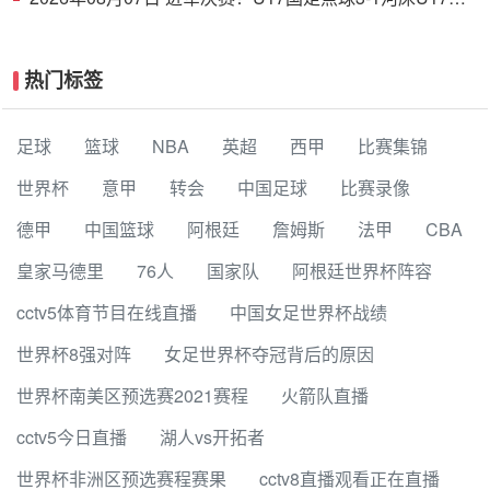
战阿森纳 江宇涵替补两扑点
热门标签
足球
篮球
NBA
英超
西甲
比赛集锦
世界杯
意甲
转会
中国足球
比赛录像
德甲
中国篮球
阿根廷
詹姆斯
法甲
CBA
皇家马德里
76人
国家队
阿根廷世界杯阵容
cctv5体育节目在线直播
中国女足世界杯战绩
世界杯8强对阵
女足世界杯夺冠背后的原因
世界杯南美区预选赛2021赛程
火箭队直播
cctv5今日直播
湖人vs开拓者
世界杯非洲区预选赛程赛果
cctv8直播观看正在直播