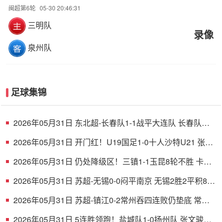
闽超第6轮
05-30 20:46:31
三明队
录像
泉州队
足球集锦
2026年05月31日 东北超-长春队1-1战平大连队 长春队点
球破门大连队补射扳平
2026年05月31日 开门红！U19国足1-0十人沙特U21 张家
鸣造乌龙下轮战民主刚果U23
2026年05月31日 仍处降级区！三镇1-1玉昆8轮不胜 卡迪
斯连续7场破门黄紫昌扳平
2026年05月31日 苏超-无锡0-0闷平南京 无锡2胜2平积8分
南京1胜2平1负积5分
2026年05月31日 苏超-镇江0-2常州吞四连败仍垫底 常州
精彩任意球配合李霄鹏破门
2026年05月31日 5连胜领跑！盐城队1-0扬州队 张文骏点