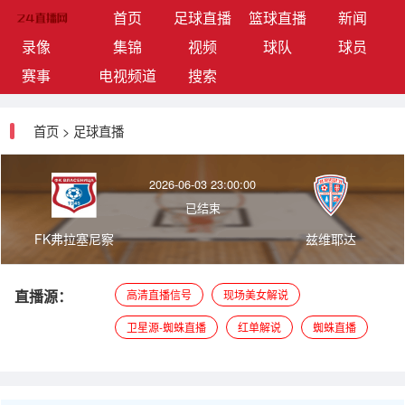
(current)
首页
足球直播
篮球直播
新闻
录像
集锦
视频
球队
球员
赛事
电视频道
搜索
首页
>
足球直播
2026-06-03 23:00:00
已结束
FK弗拉塞尼察
兹维耶达
直播源：
高清直播信号
现场美女解说
卫星源-蜘蛛直播
红单解说
蜘蛛直播