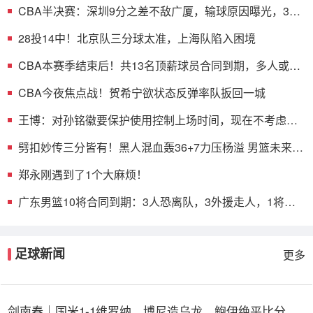
CBA半决赛：深圳9分之差不敌广厦，输球原因曝光，3人
表现不佳
28投14中！北京队三分球太准，上海队陷入困境
CBA本赛季结束后！共13名顶薪球员合同到期，多人或遭
哄抢
CBA今夜焦点战！贺希宁欲状态反弹率队扳回一城
王博：对孙铭徽要保护使用控制上场时间，现在不考虑总
决赛的事
劈扣妙传三分皆有！黑人混血轰36+7力压杨溢 男篮未来十
年主控？
郑永刚遇到了1个大麻烦！
广东男篮10将合同到期：3人恐离队，3外援走人，1将或
转型教练
足球新闻
更多
剑南春｜国米1-1维罗纳，博尼造乌龙，鲍伊绝平比分