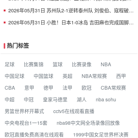
射破门 扬州队5场仅1胜
2026年05月31日 苏州队2-1逆转泰州队 刘俊伯、寇程破门
卫冕冠军新赛季1胜3负
2026年05月31日 小胜！日本1-0冰岛 吉田麻也完成国脚谢
幕战小川航基替补头球绝杀
热门标签
足球
比赛集锦
篮球
比赛录像
NBA
中国足球
中国篮球
英超
NBA常规赛
西甲
CBA
意甲
德甲
法甲
欧冠
CBA常规赛
中超
中冠
皇家马德里
湖人
nba sohu
男篮世界杯开幕式
cctv5在线观看直播
中央电视台1一15套
nba98中文网全场录像回放像
欧冠直播免费高清在线观看
1999中国女足世界杯决赛