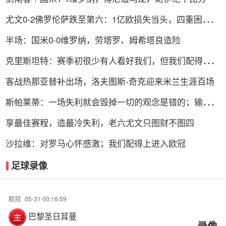
尤文0-2佛罗伦萨跌至第六：1亿欧损失当头，四重困局谁
能破解？
半场：国米0-0维罗纳，劳塔罗、姆希塔良造险
克里斯坦特：赛季初很少有人看好我们，但我们配得上进
前四
客战热那亚替补出场，洛夫图斯-奇克迎来米兰生涯百场
斯帕莱蒂：一场失利就会毁掉一切的观念是错的；输球责
任在我
享最佳赛程，造最冷失利，老六尤文只图财不图四
沙拉维：对罗马心怀感激；我们配得上进入欧冠
足球录像
欧冠
05-31 00:16:59
巴黎圣日耳曼
录像