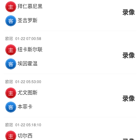
拜仁慕尼黑
录像
圣吉罗斯
欧冠
01-22 07:00:58
纽卡斯尔联
录像
埃因霍温
欧冠
01-22 05:53:00
尤文图斯
录像
本菲卡
欧冠
01-22 05:18:10
切尔西