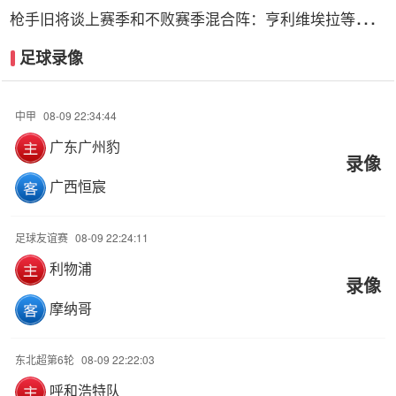
蜂等队关注
枪手旧将谈上赛季和不败赛季混合阵：亨利维埃拉等五人
无可替代
足球录像
中甲
08-09 22:34:44
广东广州豹
录像
广西恒宸
足球友谊赛
08-09 22:24:11
利物浦
录像
摩纳哥
东北超第6轮
08-09 22:22:03
呼和浩特队