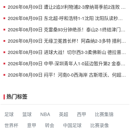
马拉传射若昂·卡洛斯破门
2026年08月09日 遭让2追3!利物浦2-3摩纳哥季前2连败 伊
萨克维尔茨破门范戴克送点
2026年08月09日 东北超-呼和浩特1-1沈阳 沈阳队读秒完
成绝平
2026年08月09日 克雷桑93分钟绝杀！泰山2-1终结津门虎
四连胜，刘洋、哈达斯破门
2026年08月09日 无缘卫冕酋长杯！阿森纳2-3多特 措利斯
助攻+造点多特U19三人建功
2026年08月09日 进球大战！切尔西3-3柔佛新山 德拉普双
响蓝军热身赛暂2胜2负1平
2026年08月09日 中甲-深圳青年人1-0延边暂升第2 金泰延
送点乔尔·诺贝尔操刀命中
2026年08月09日 闷平！河南0-0西海岸 古斯塔沃、何超中
框 阿布拉汗替补席染红
热门标签
足球
篮球
NBA
英超
西甲
比赛集锦
世界杯
意甲
转会
中国足球
比赛录像