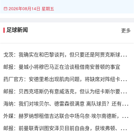
2026年08月14日 星期五
足球新闻
更多
戈茨：我确实在和巴黎谈判，但只要还是阿贾克斯球员我
就会拼全力
邮报：曼城小将穆巴马正在洽谈租借南安普顿的事宜
药厂官方：安德里希出现肌肉问题，将缺席对阵纽卡和森
林的热身赛
邮报：贝西克塔斯仍有意威洛克，但认为纽卡斯尔要价过
高
海纳：我们对埃贝尔、德雷森很满意 离队球员？还有3周
时间可操作
外媒：赫罗纳想租借吉达联合中场乌奈·埃尔南德斯，含
买断选项
邮报：前曼联青训图安泽贝目前自由身，获埃弗顿、小蜜