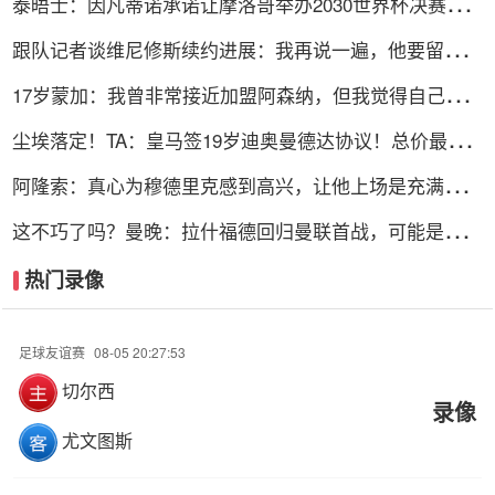
泰晤士：因凡蒂诺承诺让摩洛哥举办2030世界杯决赛，
以换取支持
跟队记者谈维尼修斯续约进展：我再说一遍，他要留下
来！！！
17岁蒙加：我曾非常接近加盟阿森纳，但我觉得自己更适
合曼城
尘埃落定！TA：皇马签19岁迪奥曼德达协议！总价最高
可达1.4亿欧
阿隆索：真心为穆德里克感到高兴，让他上场是充满情感
考量的决定
这不巧了吗？曼晚：拉什福德回归曼联首战，可能是对阿
莫林的米兰
热门录像
足球友谊赛
08-05 20:27:53
切尔西
录像
尤文图斯