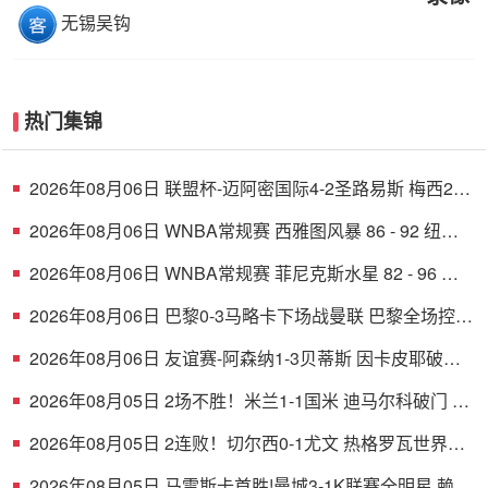
无锡吴钩
热门集锦
2026年08月06日 联盟杯-迈阿密国际4-2圣路易斯 梅西2射
1传 阿伦助攻戴帽
2026年08月06日 WNBA常规赛 西雅图风暴 86 - 92 纽约
自由人 全场集锦
2026年08月06日 WNBA常规赛 菲尼克斯水星 82 - 96 亚
特兰大梦想 全场集锦
2026年08月06日 巴黎0-3马略卡下场战曼联 巴黎全场控球
近6成+8射3正未果
2026年08月06日 友谊赛-阿森纳1-3贝蒂斯 因卡皮耶破门
难救主 福纳尔斯1射2传
2026年08月05日 2场不胜！米兰1-1国米 迪马尔科破门 恩
昆库造点+点射拉莫斯登场
2026年08月05日 2连败！切尔西0-1尤文 热格罗瓦世界波
制胜穆德里克时隔614天复出
2026年08月05日 马雷斯卡首胜!曼城3-1K联赛全明星 赖因