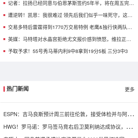
记者：拉扬已经同意与伯恩茅斯签约5年半，将在周五完成
交易
遭逆转！凯恩：我很难过 领先后我们似乎一味死守，这是
不够的
交易多特后雷霆得到1770万交易特例 老鹰&独行侠两队在
奢侈税线下
英媒：马特塔对水晶宫拒绝尤文报价感到愤怒，维拉正评
估引进他
予取予求！55号秀马蒂内利9中8拿到19分5板 三分3中3
热门新闻
更多
ESPN：吉马良斯预计周三前往伦敦，接受体检并与阿森
纳签约
HWG！罗马诺：罗马签马竞右后卫莫利纳达成协议，总
价1800万欧