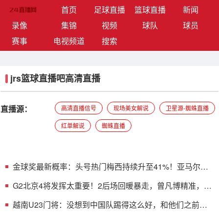
(current)
首页
足球直播
篮球直播
新闻
录像
集锦
视频
球队
球员
赛事
电视频道
搜索
jrs篮球直播吧高清直播
直播源：
高清直播信号
现场美女解说
卫星源-蜘蛛直播
红单解说
蜘蛛直播
金球奖最新概率：头号热门梅西持续升至41%！亚马尔
31.6%第二
G2北京4将发挥太重要！2后场回暖暴走，曾凡博精准，麦
基不乱来了
越南U23门将：没想到中国队踢得这么好，和他们之前表
现完全不同