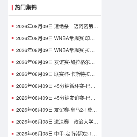
热门集锦
2026年08月09日 遭绝杀！迈阿密第
90分钟丢球1-2蒙特雷 德保罗破门展
示梅西球衣
2026年08月09日 WNBA常规赛 印第
安纳狂热 90 - 86 芝加哥天空 全场集
锦
2026年08月09日 WNBA常规赛 拉斯
维加斯王牌 87 - 98 明尼苏达山猫 全
场集锦
2026年08月09日 友谊赛-加拉格尔进
球 热刺1-1赫塔费
2026年08月09日 联赛杯-卡斯特拉诺
斯双响 西汉姆联3-1朴茨茅斯
2026年08月09日 45分钟循环赛-巴萨
0-1不敌乌迪内斯无缘冠军 巴约挑射绝
杀
2026年08月09日 45分钟友谊赛-巴萨
1-0森林 拉菲点射费尔明造点 两队各
一次中柱
2026年08月09日 友谊赛-皇马2-1费伦
茨瓦罗斯 里瓦斯建功埃斯皮破门巴尔
韦德助攻
2026年08月08日 进决赛！政治大学力
克早稻田大学 谢昀达26+6 波波卡
22+15+7
2026年08月08日 中甲-定南赣联2-1大