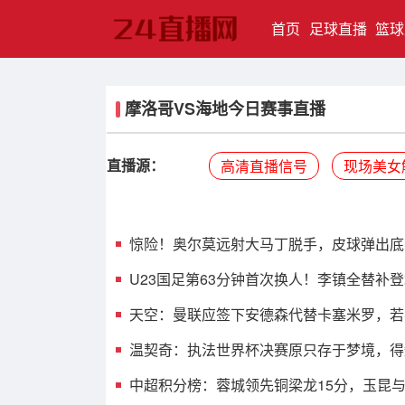
(current)
首页
足球直播
篮球
摩洛哥VS海地今日赛事直播
直播源：
高清直播信号
现场美女
惊险！奥尔莫远射大马丁脱手，皮球弹出底
U23国足第63分钟首次换人！李镇全替补
天空：曼联应签下安德森代替卡塞米罗，若
温契奇：执法世界杯决赛原只存于梦境，得
中超积分榜：蓉城领先铜梁龙15分，玉昆与