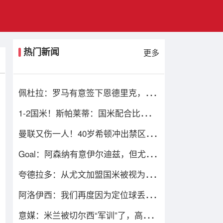
热门新闻
更多
佩杜拉：罗马有意签下恩德里克，一
旦皇马放行将直接加入争夺战
1-2国米！斯帕莱蒂：国米配合比我们
强，我们球员很棒 整体是关键
曼联又伤一人！40岁希顿冲出禁区解
围后疑似拉伤，被换下
Goal：阿森纳有意伊尔迪兹，但尤文
视球员为非卖品，除非天价购买
夸德拉多：从尤文加盟国米被视为背
叛，但我失业必须寻找其他选择
阿洛伊西：我们再度因为定位球丢
分，在定位球防守上犯了一些错误
意媒：米兰被切尔西“军训”了，高层