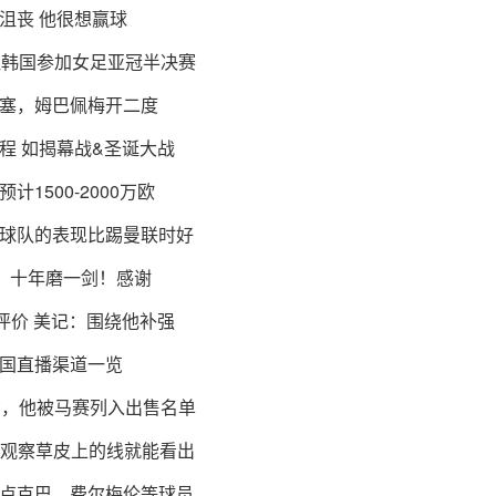
沮丧 他很想赢球
往韩国参加女足亚冠半决赛
塞，姆巴佩梅开二度
程 如揭幕战&圣诞大战
1500-2000万欧
球队的表现比踢曼联时好
：十年磨一剑！感谢
评价 美记：围绕他补强
美国直播渠道一览
尔，他被马赛列入出售名单
，观察草皮上的线就能看出
卢克巴、费尔梅伦等球员