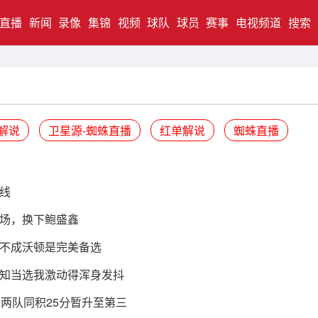
直播
新闻
录像
集锦
视频
球队
球员
赛事
电视频道
搜索
解说
卫星源-蜘蛛直播
红单解说
蜘蛛直播
线
登场，换下鲍盛鑫
不成沃顿是完美备选
知当选我激动得浑身发抖
两队同积25分暂升至第三