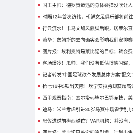
国王主帅：德罗赞遭遇的身体碰撞没吹让人
时隔12年首次访韩，朝鲜女足俱乐部将前
行云流水！卡马文加风骚脚后跟，居莱尔直
萧华：詹姆斯的去向确实会影响我们安排赛
图片报：埃利奥特是莱比锡的目标；转会费预计
客场爆冷！瓜帅：我们没有低估博德闪耀，
记者转发“中国足球改革发展总体方案”配文
抢七16中5铁出天际！坎宁安拉胯却获超高
西甲观赛指南：塞尔塔vs毕尔巴鄂竞技，
迪马：米兰考虑引进30岁马赛中场霍伊别
恩佐进球前梅西越位？VAR机构：并没有
图片报：莱比锡已敲定四笔引援，计划出售