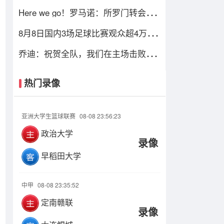
难道还看不出阵容短板？
Here we go！罗马诺：所罗门转会西
汉姆交易达成，总价达700万镑
8月8日国内3场足球比赛观众超4万，
中超辽宁德比62075人排今年第6
乔迪：祝贺全队，我们在主场击败了
联赛领头羊，顺利拿下宝贵三分
热门录像
亚洲大学生篮球联赛
08-08 23:56:23
政治大学
录像
早稻田大学
中甲
08-08 23:35:52
定南赣联
录像