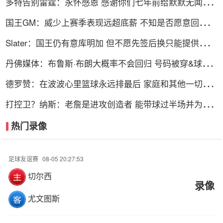
多特告别雷霆：永怀感恩 感谢你们七年前给默默无闻的
我一次机会
国王GM：威少上赛季表现远超底薪 不知是否愿意回归扮
演更小角色
Slater：国王仍有意库明加 但不愿先签后换只能提供底薪
谈判停滞
丹佛媒体：布鲁斯·布朗大概率不会回归 号码被穿&球队
总薪资过高
德罗赞：在波波心里篮球永远排最后 家庭和其他一切都
在篮球之前
打控卫？纳斯：老詹是进攻创造者 能带球过半场并为队
友创造机会
热门录像
足球友谊赛
08-05 20:27:53
切尔西
录像
尤文图斯