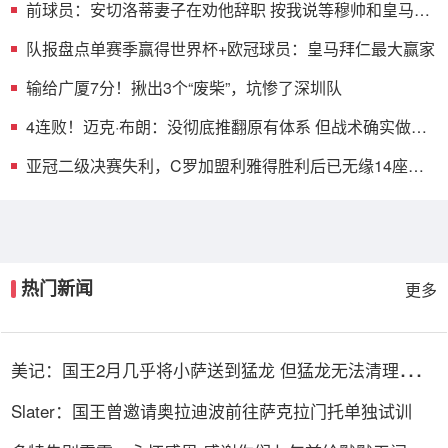
前球员：安切洛蒂妻子在劝他辞职 按我说等穆帅和皇马闹
翻就行
队报盘点单赛季赢得世界杯+欧冠球员：皇马拜仁最大赢家
输给广厦7分！揪出3个“废柴”，坑惨了深圳队
4连败！迈克·布朗：没彻底推翻原有体系 但战术确实做了
一些调整
亚冠二级决赛失利，C罗加盟利雅得胜利后已无缘14座冠
军奖杯
热门新闻
更多
美记：国王2月几乎将小萨送到猛龙 但猛龙无法清理珀尔
特尔而告吹
Slater：国王曾邀请奥拉迪波前往萨克拉门托单独试训