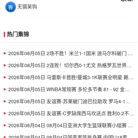
无锡吴钩
热门集锦
2026年08月05日 2场不胜！米兰1-1国米 迪马尔科破门 恩
昆库造点+点射拉莫斯登场
2026年08月05日 2连败！切尔西0-1尤文 热格罗瓦世界波
制胜穆德里克时隔614天复出
2026年08月05日 马雷斯卡首胜!曼城3-1K联赛全明星 赖因
德斯努里破门塞梅尼奥助攻
2026年08月05日 WNBA常规赛 多伦多节奏 81 - 92 金州
女武神 全场集锦
2026年08月05日 友谊赛-苏莱破门迪巴拉助攻 罗马4-1纽
波特郡
2026年08月05日 友谊赛-C罗缺席西马坎送点 胜利0-2不敌
阿尔梅里亚
2026年08月04日 08月04日亚洲大学生篮球联赛小组赛 延
世大学 82 - 83 北京大学 集锦
2026年08月04日 08月04日国青男篮热身赛 中国U18男篮