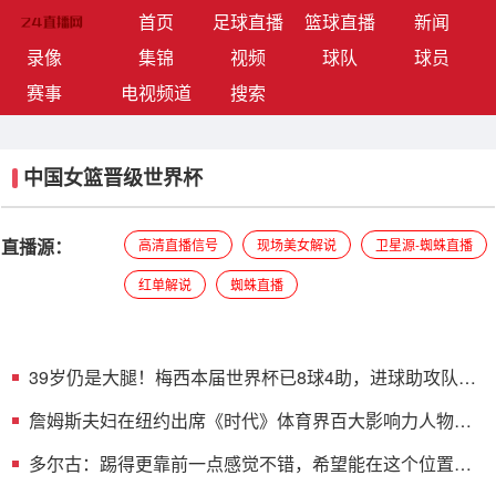
(current)
首页
足球直播
篮球直播
新闻
录像
集锦
视频
球队
球员
赛事
电视频道
搜索
中国女篮晋级世界杯
直播源：
高清直播信号
现场美女解说
卫星源-蜘蛛直播
红单解说
蜘蛛直播
39岁仍是大腿！梅西本届世界杯已8球4助，进球助攻队内
均遥遥领先
詹姆斯夫妇在纽约出席《时代》体育界百大影响力人物晚
宴
多尔古：踢得更靠前一点感觉不错，希望能在这个位置踢
更多比赛