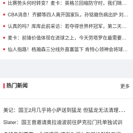
比赛势头何时转变？麦卡：英格兰回缩防守时，我们随即
压制并进球
CBA消息！齐麟等四人离开国家队，孙铭徽伤病出炉 刘晓
宇拒绝退役
认真的吗？库库此前采访：若夺得世界杯冠军，第二天就
退出国家队
麦卡：前锋价值体现在进球之上，今天劳塔罗在最需要时
刻站了出来
仙人指路！杨瀚森三分线外直塞篮下 肯特心领神会将球放
入篮筐
热门新闻
更多
美记：国王2月几乎将小萨送到猛龙 但猛龙无法清理珀尔
特尔而告吹
Slater：国王曾邀请奥拉迪波前往萨克拉门托单独试训