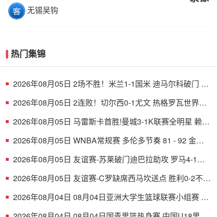
无锡吴钩
热门集锦
2026年08月05日 2场不胜！米兰1-1国米 迪马尔科破门 恩
昆库造点+点射拉莫斯登场
2026年08月05日 2连败！切尔西0-1尤文 热格罗瓦世界波
制胜穆德里克时隔614天复出
2026年08月05日 马雷斯卡首胜!曼城3-1K联赛全明星 赖因
德斯努里破门塞梅尼奥助攻
2026年08月05日 WNBA常规赛 多伦多节奏 81 - 92 金州
女武神 全场集锦
2026年08月05日 友谊赛-苏莱破门迪巴拉助攻 罗马4-1纽
波特郡
2026年08月05日 友谊赛-C罗缺席西马坎送点 胜利0-2不敌
阿尔梅里亚
2026年08月04日 08月04日亚洲大学生篮球联赛小组赛 延
世大学 82 - 83 北京大学 集锦
2026年08月04日 08月04日国青男篮热身赛 中国U18男篮