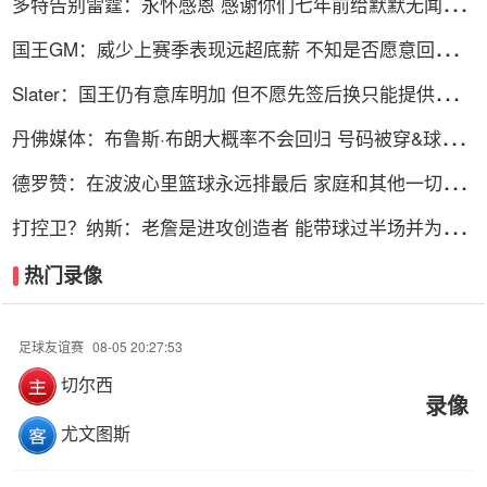
多特告别雷霆：永怀感恩 感谢你们七年前给默默无闻的
我一次机会
国王GM：威少上赛季表现远超底薪 不知是否愿意回归扮
演更小角色
Slater：国王仍有意库明加 但不愿先签后换只能提供底薪
谈判停滞
丹佛媒体：布鲁斯·布朗大概率不会回归 号码被穿&球队
总薪资过高
德罗赞：在波波心里篮球永远排最后 家庭和其他一切都
在篮球之前
打控卫？纳斯：老詹是进攻创造者 能带球过半场并为队
友创造机会
热门录像
足球友谊赛
08-05 20:27:53
切尔西
录像
尤文图斯