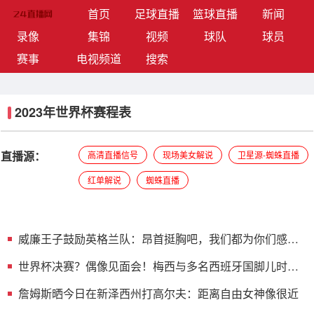
(current)
首页
足球直播
篮球直播
新闻
录像
集锦
视频
球队
球员
赛事
电视频道
搜索
2023年世界杯赛程表
直播源：
高清直播信号
现场美女解说
卫星源-蜘蛛直播
红单解说
蜘蛛直播
威廉王子鼓励英格兰队：昂首挺胸吧，我们都为你们感到
骄傲
世界杯决赛？偶像见面会！梅西与多名西班牙国脚儿时合
影被挖
詹姆斯晒今日在新泽西州打高尔夫：距离自由女神像很近