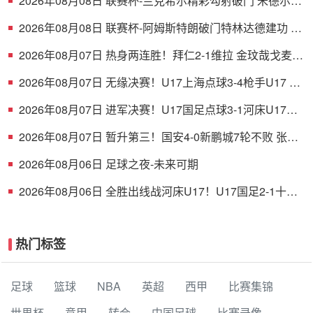
2026年08月08日 联赛杯-兰克希尔精彩勾射破门 米德尔斯
堡1-0雷克瑟姆
2026年08月08日 联赛杯-阿姆斯特朗破门特林达德建功 狼
队3-0维尔港
2026年08月07日 热身两连胜！拜仁2-1维拉 金玟哉戈麦斯
破门迪亚斯替补建功
2026年08月07日 无缘决赛！U17上海点球3-4枪手U17 李
秋甫、李文博失点王启戎扑点
2026年08月07日 进军决赛！U17国足点球3-1河床U17将
战阿森纳 江宇涵替补两扑点
2026年08月07日 暂升第三！国安4-0新鹏城7轮不败 张玉
宁传射达万双响法比奥破门
2026年08月06日 足球之夜-未来可期
2026年08月06日 全胜出线战河床U17！U17国足2-1十人
药厂U17 赵松源登场1分钟传射
热门标签
足球
篮球
NBA
英超
西甲
比赛集锦
世界杯
意甲
转会
中国足球
比赛录像