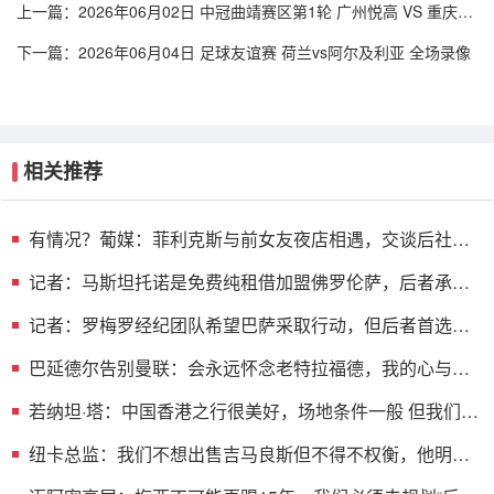
上一篇：
2026年06月02日 中冠曲靖赛区第1轮 广州悦高 VS 重庆润
麒 全场录像
下一篇：
2026年06月04日 足球友谊赛 荷兰vs阿尔及利亚 全场录像
相关推荐
有情况？葡媒：菲利克斯与前女友夜店相遇，交谈后社媒
再次互关
记者：马斯坦托诺是免费纯租借加盟佛罗伦萨，后者承担
全额薪水
记者：罗梅罗经纪团队希望巴萨采取行动，但后者首选引
进罗德里
巴延德尔告别曼联：会永远怀念老特拉福德，我的心与你
们同在
若纳坦·塔：中国香港之行很美好，场地条件一般 但我们踢
得不错
纽卡总监：我们不想出售吉马良斯但不得不权衡，他明确
说出了意愿