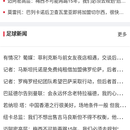
迈阿密高层：梅西不可能再踢15年，我们必须去规划“后梅
西时代”
莫雷托：巴列卡诺后卫查瓦里亚即将加盟切尔西，很快就
会官方宣布
足球新闻
更多
有情况？葡媒：菲利克斯与前女友夜店相遇，交谈后社媒
再次互关
记者：马斯坦托诺是免费纯租借加盟佛罗伦萨，后者承担
全额薪水
记者：罗梅罗经纪团队希望巴萨采取行动，但后者首选引
进罗德里
巴延德尔告别曼联：会永远怀念老特拉福德，我的心与你
们同在
若纳坦·塔：中国香港之行很美好，场地条件一般 但我们
踢得不错
纽卡总监：我们不想出售吉马良斯但不得不权衡，他明确
说出了意愿
迈阿密高层：梅西不可能再踢15年，我们必须去规划“后