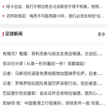
得不错
纽卡总监：我们不想出售吉马良斯但不得不权衡，他明确
说出了意愿
迈阿密高层：梅西不可能再踢15年，我们必须去规划“后梅
西时代”
足球新闻
更多
有情况？葡媒：菲利克斯与前女友夜店相遇，交谈后社媒
再次互关
官训日分享 | 从第一秒到最后一秒！成都雄起！
记者：马斯坦托诺是免费纯租借加盟佛罗伦萨，后者承担
全额薪水
记者：罗梅罗经纪团队希望巴萨采取行动，但后者首选引
进罗德里
巴延德尔告别曼联：会永远怀念老特拉福德，我的心与你
们同在
若纳坦·塔：中国香港之行很美好，场地条件一般 但我们
踢得不错