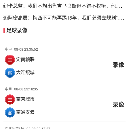
纽卡总监：我们不想出售吉马良斯但不得不权衡，他明确
说出了意愿
迈阿密高层：梅西不可能再踢15年，我们必须去规划“后
梅西时代”
足球录像
中甲
08-08 23:35:52
定南赣联
录像
大连鲲城
中甲
08-08 23:18:35
南京城市
录像
南通支云
东北超第6轮
08-08 23:17:37