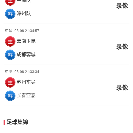
录像
漳州队
中超
08-08 21:34:57
云南玉昆
录像
成都蓉城
中甲
08-08 21:33:34
苏州东吴
录像
长春亚泰
足球集锦