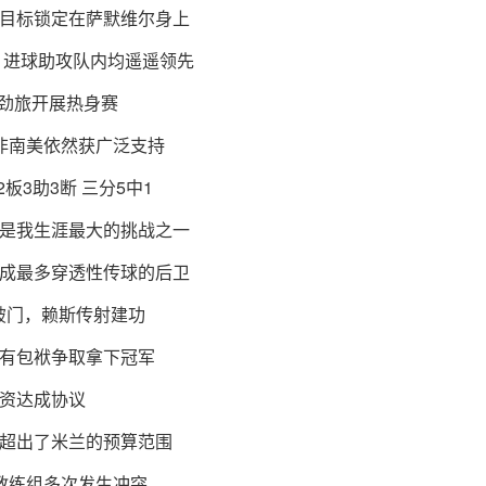
目标锁定在萨默维尔身上
，进球助攻队内均遥遥领先
超劲旅开展热身赛
亚非南美依然获广泛支持
板3助3断 三分5中1
是我生涯最大的挑战之一
成最多穿透性传球的后卫
破门，赖斯传射建功
有包袱争取拿下冠军
资达成协议
超出了米兰的预算范围
教练组多次发生冲突