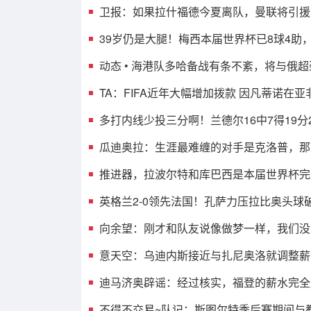
卫报：如果拉什福德今夏离队，曼联将引援
39岁仍是大腿！梅西本届世界杯已8球4助
动态 • 海港队多哈备战有条不紊，将与俄
TA：FIFA近年大幅增加拨款 因凡蒂诺在
多打内线少投三分啊！兰德尔16中7得19分2
瓜迪奥拉：生涯最难缠的对手是克洛普，那
推进器，拉波尔特和库巴西是本届世界杯完
英格兰2-0领先法国！孔萨力压拉比奥头球
向余望：刚才和队友说像做梦一样，我们没
意天空：乌迪内斯接近与扎尼奥洛就调整薪
迪马济奥辟谣：经过核实，福登的薪水完全
不得不交易~队记：斯图尔特季后赛期间与