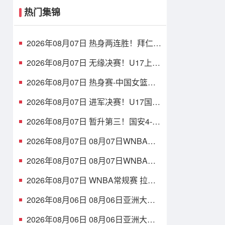
热门集锦
2026年08月07日 热身两连胜！拜仁2-
1维拉 金玟哉戈麦斯破门迪亚斯替补
建功
2026年08月07日 无缘决赛！U17上海
点球3-4枪手U17 李秋甫、李文博失点
王启戎扑点
2026年08月07日 热身赛-中国女篮险
胜尼日利亚 张子宇24+11 杨舒予12+6
2026年08月07日 进军决赛！U17国足
点球3-1河床U17将战阿森纳 江宇涵替
补两扑点
2026年08月07日 暂升第三！国安4-0
新鹏城7轮不败 张玉宁传射达万双响
法比奥破门
2026年08月07日 08月07日WNBA常
规赛 多伦多节奏 83 - 97 波特兰火焰
集锦
2026年08月07日 08月07日WNBA常
规赛 洛杉矶火花 89 - 82 明尼苏达山
猫 全场集锦
2026年08月07日 WNBA常规赛 拉斯
维加斯王牌 86 - 84 印第安纳狂热 全
场集锦
2026年08月06日 08月06日亚洲大学
生篮球联赛8强赛 清华大学 85 - 81 菲
律宾大学 集锦
2026年08月06日 08月06日亚洲大学