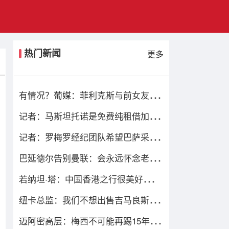
热门新闻
更多
有情况？葡媒：菲利克斯与前女友夜
店相遇，交谈后社媒再次互关
记者：马斯坦托诺是免费纯租借加盟
佛罗伦萨，后者承担全额薪水
记者：罗梅罗经纪团队希望巴萨采取
行动，但后者首选引进罗德里
巴延德尔告别曼联：会永远怀念老特
拉福德，我的心与你们同在
若纳坦·塔：中国香港之行很美好，场
地条件一般 但我们踢得不错
纽卡总监：我们不想出售吉马良斯但
不得不权衡，他明确说出了意愿
迈阿密高层：梅西不可能再踢15年，