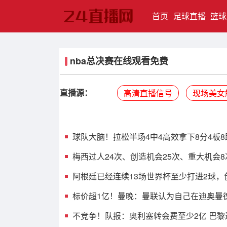
(current)
首页
足球直播
篮球
nba总决赛在线观看免费
直播源：
高清直播信号
现场美女
球队大脑！拉松半场4中4高效拿下8分4板8助
梅西过人24次、创造机会25次、重大机会
阿根廷已经连续13场世界杯至少打进2球，
标价超1亿！曼晚：曼联认为自己在迪奥曼
不竞争！队报：奥利塞转会费至少2亿 巴黎