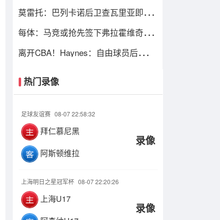
我们必须去规划“后梅西时代”
莫雷托：巴列卡诺后卫查瓦里亚即将
加盟切尔西，很快就会官方宣布
每体：马竞或抢先签下弗拉霍维奇，
瑟洛特去留成关键变量
离开CBA！Haynes：自由球员后卫阿
隆德斯·威廉姆斯签约奇才
热门录像
足球友谊赛
08-07 22:58:32
拜仁慕尼黑
录像
阿斯顿维拉
上海明日之星冠军杯
08-07 22:20:26
上海U17
录像