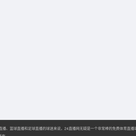
A直播、篮球直播和足球直播的球迷来说，24直播网无疑是一个非常棒的免费体育直
权所有