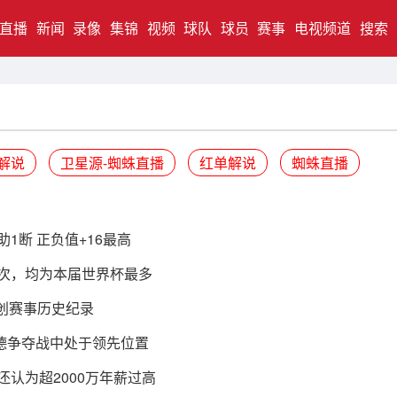
直播
新闻
录像
集锦
视频
球队
球员
赛事
电视频道
搜索
解说
卫星源-蜘蛛直播
红单解说
蜘蛛直播
1断 正负值+16最高
8次，均为本届世界杯最多
创赛事历史纪录
德争夺战中处于领先位置
还认为超2000万年薪过高