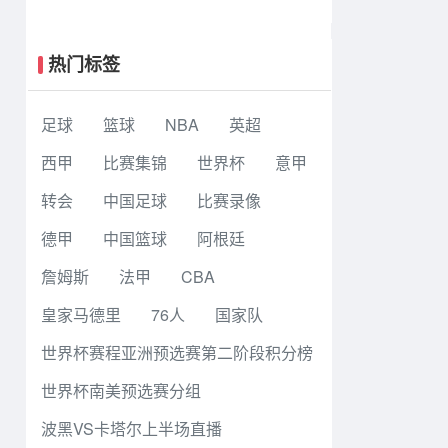
生篮球联赛8强赛 早稻田大学 78 - 71
高丽大学 集锦
热门标签
足球
篮球
NBA
英超
西甲
比赛集锦
世界杯
意甲
转会
中国足球
比赛录像
德甲
中国篮球
阿根廷
詹姆斯
法甲
CBA
皇家马德里
76人
国家队
世界杯赛程亚洲预选赛第二阶段积分榜
世界杯南美预选赛分组
波黑VS卡塔尔上半场直播