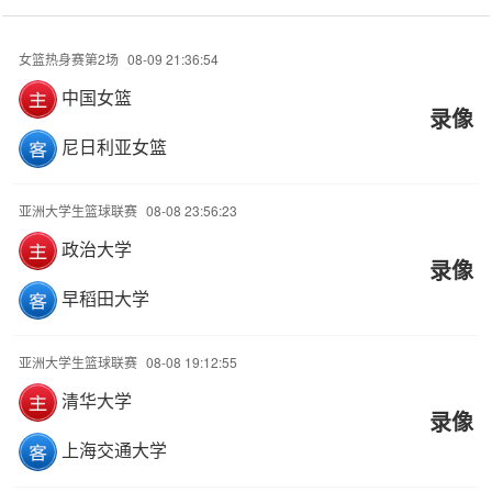
女篮热身赛第2场
08-09 21:36:54
中国女篮
录像
尼日利亚女篮
亚洲大学生篮球联赛
08-08 23:56:23
政治大学
录像
早稻田大学
亚洲大学生篮球联赛
08-08 19:12:55
清华大学
录像
上海交通大学