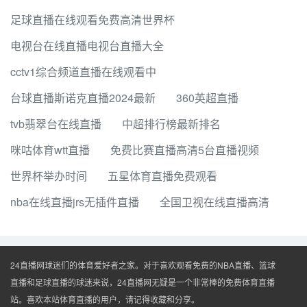
足球直播在线观看免费高清世界杯
电视台在线直播电视台直播大全
cctv1综合频道直播在线观看中
台球直播斯诺克直播2024最新
360英超直播
tvb翡翠台在线直播
中超排行榜最新排名
咪咕体育wtt直播
免费比赛直播高清5台直播视频
世界杯举办时间
五星体育直播免费观看
nba在线直播jrs无插件直播
全国卫视在线直播高清
24直播网球迷们的体育爱好者之家。对于喜欢观看免费的NBA直播、篮球
直播和足球直播的球迷来说，24直播网无疑是一个非常棒的免费体育直播
站。喜欢本站体育直播的用户，请记得收藏和分享。