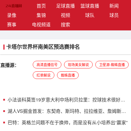
(current)
首页
足球直播
篮球直播
新闻
录像
集锦
视频
球队
球员
赛事
电视频道
搜索
卡塔尔世界杯南美区预选赛排名
直播源：
高清直播信号
现场美女解说
卫星源-蜘蛛直播
红单解说
蜘蛛直播
小法谈科莫签19岁意大利中场利贝拉里：控球技术很好，
适合我们
湖人VS掘金首发：东契奇、斯玛特、拉拉维亚、詹姆斯、
艾顿
巴特：英格兰问题不在于换帅，而是没有从小培养出“赢家”