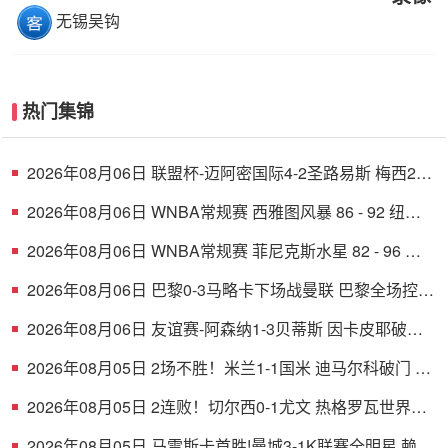
无锡吴钩
热门集锦
2026年08月06日 联盟杯-迈阿密国际4-2圣路易斯 梅西2射
1传 阿伦助攻戴帽
2026年08月06日 WNBA常规赛 西雅图风暴 86 - 92 纽约
自由人 全场集锦
2026年08月06日 WNBA常规赛 菲尼克斯水星 82 - 96 亚
特兰大梦想 全场集锦
2026年08月06日 巴黎0-3马略卡下场战曼联 巴黎全场控球
近6成+8射3正未果
2026年08月06日 友谊赛-阿森纳1-3贝蒂斯 因卡皮耶破门
难救主 福纳尔斯1射2传
2026年08月05日 2场不胜！米兰1-1国米 迪马尔科破门 恩
昆库造点+点射拉莫斯登场
2026年08月05日 2连败！切尔西0-1尤文 热格罗瓦世界波
制胜穆德里克时隔614天复出
2026年08月05日 马雷斯卡首胜!曼城3-1K联赛全明星 赖因