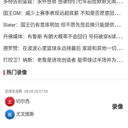
多特告别雷霆：永怀感恩 感谢你们七年前给默默无闻的
我一次机会
国王GM：威少上赛季表现远超底薪 不知是否愿意回归扮
演更小角色
Slater：国王仍有意库明加 但不愿先签后换只能提供底薪
谈判停滞
丹佛媒体：布鲁斯·布朗大概率不会回归 号码被穿&球队
总薪资过高
德罗赞：在波波心里篮球永远排最后 家庭和其他一切都
在篮球之前
打控卫？纳斯：老詹是进攻创造者 能带球过半场并为队
友创造机会
热门录像
足球友谊赛
08-05 20:27:53
切尔西
录像
尤文图斯