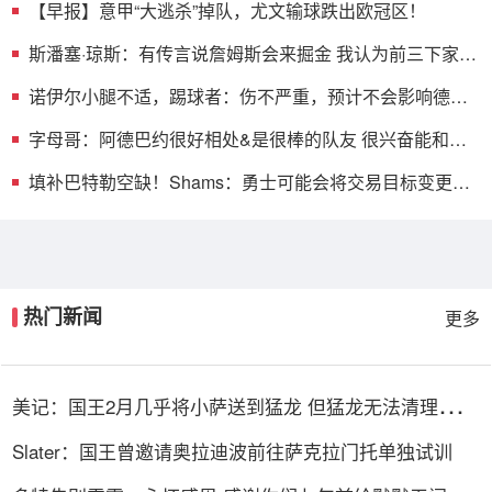
【早报】意甲“大逃杀”掉队，尤文输球跌出欧冠区！
斯潘塞·琼斯：有传言说詹姆斯会来掘金 我认为前三下家是
勇骑热
诺伊尔小腿不适，踢球者：伤不严重，预计不会影响德国
杯决赛
字母哥：阿德巴约很好相处&是很棒的队友 很兴奋能和他
并肩作战
填补巴特勒空缺！Shams：勇士可能会将交易目标变更为
德罗赞
热门新闻
更多
美记：国王2月几乎将小萨送到猛龙 但猛龙无法清理珀尔
特尔而告吹
Slater：国王曾邀请奥拉迪波前往萨克拉门托单独试训