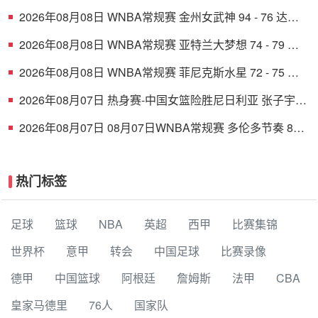
学杀入决赛 陈天灿三双
2026年08月08日 WNBA常规赛 金州女武神 94 - 76 达拉
斯飞翼 全场集锦
2026年08月08日 WNBA常规赛 亚特兰大梦想 74 - 79 华
盛顿神秘人 全场集锦
2026年08月08日 WNBA常规赛 菲尼克斯水星 72 - 75 康
涅狄格太阳 全场集锦
2026年08月07日 热身赛-中国女篮险胜尼日利亚 张子宇
24+11 杨舒予12+6
2026年08月07日 08月07日WNBA常规赛 多伦多节奏 83 -
97 波特兰火焰 集锦
热门标签
足球
篮球
NBA
英超
西甲
比赛集锦
世界杯
意甲
转会
中国足球
比赛录像
德甲
中国篮球
阿根廷
詹姆斯
法甲
CBA
皇家马德里
76人
国家队