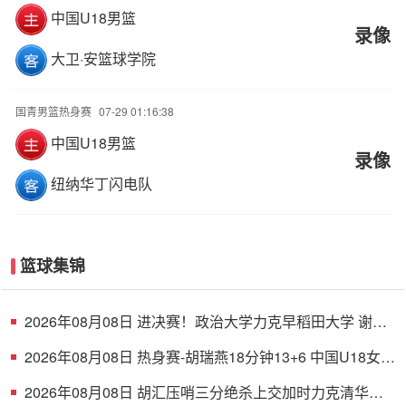
中国U18男篮
录像
大卫·安篮球学院
国青男篮热身赛
07-29 01:16:38
中国U18男篮
录像
纽纳华丁闪电队
篮球集锦
2026年08月08日 进决赛！政治大学力克早稻田大学 谢昀
达26+6 波波卡22+15+7
2026年08月08日 热身赛-胡瑞燕18分钟13+6 中国U18女篮
38分大胜蒙古女篮
2026年08月08日 胡汇压哨三分绝杀上交加时力克清华大