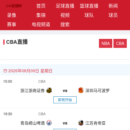
(current)
首页
足球直播
篮球直播
新闻
录像
集锦
视频
球队
球员
赛事
电视频道
搜索
CBA直播
NBA
CBA
2026年08月09日 星期日
15:00
CBA
vs
浙江浙商证券
深圳马可波罗
即将开始
19:30
CBA
vs
青岛崂山啤酒
江苏肯帝亚