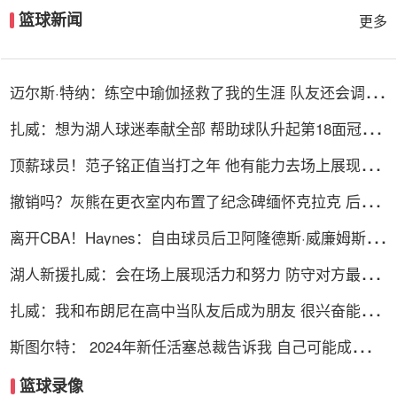
篮球新闻
更多
迈尔斯·特纳：练空中瑜伽拯救了我的生涯 队友还会调侃
我练这个
扎威：想为湖人球迷奉献全部 帮助球队升起第18面冠军
旗帜
顶薪球员！范子铭正值当打之年 他有能力去场上展现自
己的价值
撤销吗？灰熊在更衣室内布置了纪念碑缅怀克拉克 后者
吸毒去世
离开CBA！Haynes：自由球员后卫阿隆德斯·威廉姆斯签
约奇才
湖人新援扎威：会在场上展现活力和努力 防守对方最好
的球员
扎威：我和布朗尼在高中当队友后成为朋友 很兴奋能再
次并肩作战
斯图尔特： 2024年新任活塞总裁告诉我 自己可能成为交
易筹码
篮球录像