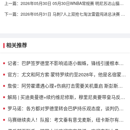
上一篇：
2026年05月30日 05月30日WNBA常规赛 明尼苏达山猫79-
58芝加哥天空 全场集锦
下一篇：
2026年05月31日 马刺7人上双抢七淘汰雷霆闯进总决赛 文
班22+7 亚历山大35+9
相关推荐
记者：巴萨签罗德里不影响追逐小蜘蛛，锋线引援根本不
存在Plan B
官方：尤文和阿方索·蒙特罗续约至2028年，他是名宿蒙特
罗的儿子
詹俊：阿劳霍遭遇心理+伤病打击需要关机重启 斯彭斯挺
适合利物浦
解局 | 买迪奥曼德+续约维尼修斯，穆里尼奥要带皇马反
击！
罗马诺：各方都对罗德里转会巴萨持乐观态度，谈判仍在
进行中
马赛继续卖人！队报：考文垂有意戈麦斯，纽卡斯尔有意
霍伊别尔