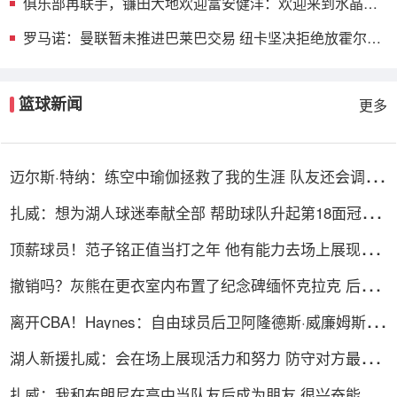
俱乐部再联手，镰田大地欢迎富安健洋：欢迎来到水晶
宫，好兄弟
罗马诺：曼联暂未推进巴莱巴交易 纽卡坚决拒绝放霍尔离
队
篮球新闻
更多
迈尔斯·特纳：练空中瑜伽拯救了我的生涯 队友还会调侃
我练这个
扎威：想为湖人球迷奉献全部 帮助球队升起第18面冠军
旗帜
顶薪球员！范子铭正值当打之年 他有能力去场上展现自
己的价值
撤销吗？灰熊在更衣室内布置了纪念碑缅怀克拉克 后者
吸毒去世
离开CBA！Haynes：自由球员后卫阿隆德斯·威廉姆斯签
约奇才
湖人新援扎威：会在场上展现活力和努力 防守对方最好
的球员
扎威：我和布朗尼在高中当队友后成为朋友 很兴奋能再