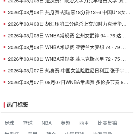
2026年08月08日 进决赛！政治大学力克早稻田大学 谢昀
达26+6 波波卡22+15+7
2026年08月08日 热身赛-胡瑞燕18分钟13+6 中国U18女篮
38分大胜蒙古女篮
2026年08月08日 胡汇压哨三分绝杀上交加时力克清华大
学杀入决赛 陈天灿三双
2026年08月08日 WNBA常规赛 金州女武神 94 - 76 达拉
斯飞翼 全场集锦
2026年08月08日 WNBA常规赛 亚特兰大梦想 74 - 79 华
盛顿神秘人 全场集锦
2026年08月08日 WNBA常规赛 菲尼克斯水星 72 - 75 康
涅狄格太阳 全场集锦
2026年08月07日 热身赛-中国女篮险胜尼日利亚 张子宇
24+11 杨舒予12+6
2026年08月07日 08月07日WNBA常规赛 多伦多节奏 83 -
97 波特兰火焰 集锦
热门标签
足球
篮球
NBA
英超
西甲
比赛集锦