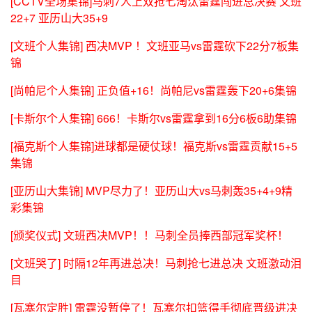
[CCTV全场集锦]马刺7人上双抢七淘汰雷霆闯进总决赛 文班
22+7 亚历山大35+9
[文班个人集锦] 西决MVP ！文班亚马vs雷霆砍下22分7板集
锦
[尚帕尼个人集锦] 正负值+16！尚帕尼vs雷霆轰下20+6集锦
[卡斯尔个人集锦] 666！卡斯尔vs雷霆拿到16分6板6助集锦
[福克斯个人集锦]进球都是硬仗球！福克斯vs雷霆贡献15+5
集锦
[亚历山大集锦] MVP尽力了！亚历山大vs马刺轰35+4+9精
彩集锦
[颁奖仪式] 文班西决MVP！！马刺全员捧西部冠军奖杯！
[文班哭了] 时隔12年再进总决！马刺抢七进总决 文班激动泪
目
[瓦塞尔定胜] 雷霆没暂停了！瓦塞尔扣篮得手彻底晋级进决