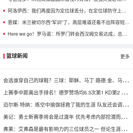
找其他选择
阿洛伊西：我们再度因为定位球丢分，在定位球防守上犯
了一些错误
意媒：米兰被切尔西“军训”了，高层难道还看不出阵容短
板？
Here we go！罗马诺：所罗门转会西汉姆交易达成，总价
达700万镑
篮球新闻
更多
会选谁穿自己的球鞋？三球：耶稣、马丁·路德·金、马尔
科姆·X
上赛季中距离出手排名！德罗赞场均6.3次第1 KD第2 英
格拉姆第3
迈尔斯·特纳：练空中瑜伽拯救了我的生涯 队友还会调侃
我练这个
美记：勇士新赛季将会是过渡年 优先考虑内部挖潜而非
引援
弗莱：艾弗森是最有影响力的三位球员之一 但论生涯成