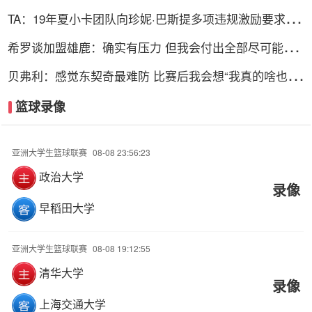
就保罗出色
TA：19年夏小卡团队向珍妮·巴斯提多项违规激励要求 但
都被拒绝
希罗谈加盟雄鹿：确实有压力 但我会付出全部尽可能多
地打比赛
贝弗利：感觉东契奇最难防 比赛后我会想“我真的啥也做
不了”
篮球录像
亚洲大学生篮球联赛
08-08 23:56:23
政治大学
录像
早稻田大学
亚洲大学生篮球联赛
08-08 19:12:55
清华大学
录像
上海交通大学