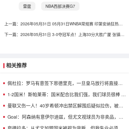
雷霆
NBA西部决赛G7
上一篇：
2026年05月31日 05月31日WNBA常规赛 印第安纳狂热84
- 100波特兰火焰 全场集锦
下一篇：
2026年05月31日 3-0夺冠军点！上海33分大胜广厦 张镇麟
23+9+6 孙铭徽8中2
相关推荐
佩杜拉：罗马有意签下恩德里克，一旦皇马放行将直接加
入争夺战
1-2国米！斯帕莱蒂：国米配合比我们强，我们球员很棒 整
体是关键
曼联又伤一人！40岁希顿冲出禁区解围后疑似拉伤，被换
下
Goal：阿森纳有意伊尔迪兹，但尤文视球员为非卖品，除
非天价购买
夸德拉多：从尤文加盟国米被视为背叛，但我失业必须寻