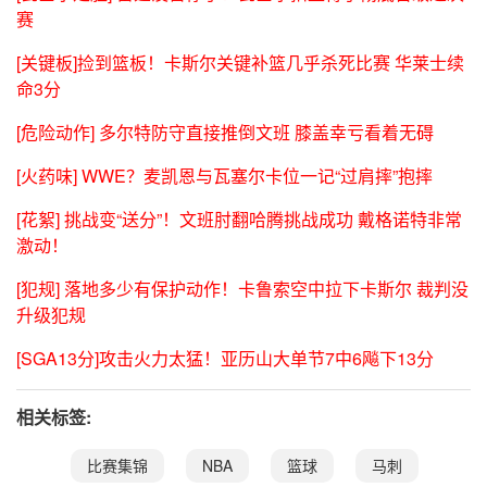
赛
[关键板]捡到篮板！卡斯尔关键补篮几乎杀死比赛 华莱士续
命3分
[危险动作] 多尔特防守直接推倒文班 膝盖幸亏看着无碍
[火药味] WWE？麦凯恩与瓦塞尔卡位一记“过肩摔”抱摔
[花絮] 挑战变“送分”！文班肘翻哈腾挑战成功 戴格诺特非常
激动！
[犯规] 落地多少有保护动作！卡鲁索空中拉下卡斯尔 裁判没
升级犯规
[SGA13分]攻击火力太猛！亚历山大单节7中6飚下13分
相关标签:
比赛集锦
NBA
篮球
马刺