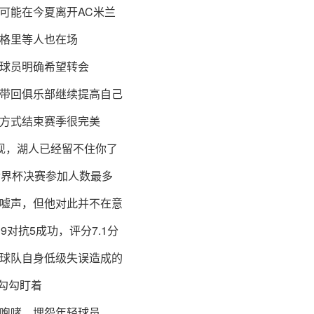
可能在今夏离开AC米兰
格里等人也在场
球员明确希望转会
带回俱乐部继续提高自己
方式结束赛季很完美
星表现，湖人已经留不住你了
世界杯决赛参加人数最多
嘘声，但他对此并不在意
对抗5成功，评分7.1分
球队自身低级失误造成的
勾勾盯着
咆哮、埋怨年轻球员