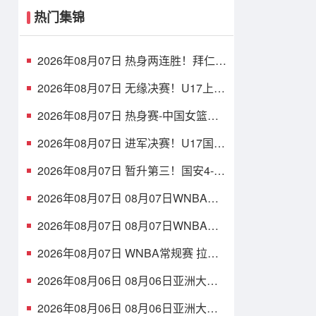
热门集锦
2026年08月07日 热身两连胜！拜仁2-
1维拉 金玟哉戈麦斯破门迪亚斯替补
建功
2026年08月07日 无缘决赛！U17上海
点球3-4枪手U17 李秋甫、李文博失点
王启戎扑点
2026年08月07日 热身赛-中国女篮险
胜尼日利亚 张子宇24+11 杨舒予12+6
2026年08月07日 进军决赛！U17国足
点球3-1河床U17将战阿森纳 江宇涵替
补两扑点
2026年08月07日 暂升第三！国安4-0
新鹏城7轮不败 张玉宁传射达万双响
法比奥破门
2026年08月07日 08月07日WNBA常
规赛 多伦多节奏 83 - 97 波特兰火焰
集锦
2026年08月07日 08月07日WNBA常
规赛 洛杉矶火花 89 - 82 明尼苏达山
猫 全场集锦
2026年08月07日 WNBA常规赛 拉斯
维加斯王牌 86 - 84 印第安纳狂热 全
场集锦
2026年08月06日 08月06日亚洲大学
生篮球联赛8强赛 清华大学 85 - 81 菲
律宾大学 集锦
2026年08月06日 08月06日亚洲大学