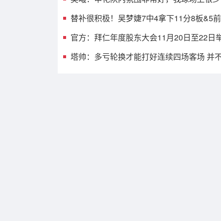
替补很积极！吴梦婕7中4拿下11分8板&5前
官方：拜仁年度股东大会11月20日至22
塔帅：多亏轮换才能打好连续四场客场 并