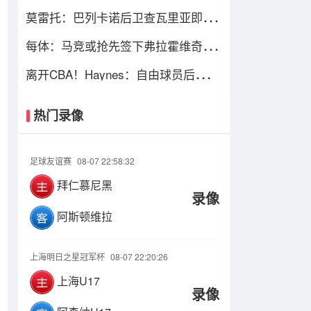
我们必须去规划“后梅西时代”
莫雷托：巴列卡诺后卫查瓦里亚即将
加盟切尔西，很快就会官方宣布
每体：马竞或抢先签下弗拉霍维奇，
瑟洛特去留成关键变量
离开CBA！Haynes：自由球员后卫阿
隆德斯·威廉姆斯签约奇才
热门录像
足球友谊赛
08-07 22:58:32
拜仁慕尼黑
录像
阿斯顿维拉
上海明日之星冠军杯
08-07 22:20:26
上海U17
录像