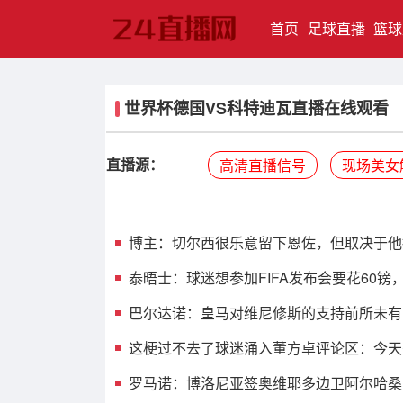
(current)
首页
足球直播
篮球
世界杯德国VS科特迪瓦直播在线观看
直播源：
高清直播信号
现场美女
博主：切尔西很乐意留下恩佐，但取决于他
泰晤士：球迷想参加FIFA发布会要花60镑
巴尔达诺：皇马对维尼修斯的支持前所未有
这梗过不去了球迷涌入董方卓评论区：今天
罗马诺：博洛尼亚签奥维耶多边卫阿尔哈桑，