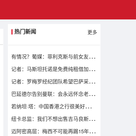
热门新闻
更多
有情况？葡媒：菲利克斯与前女友夜
店相遇，交谈后社媒再次互关
记者：马斯坦托诺是免费纯租借加盟
佛罗伦萨，后者承担全额薪水
记者：罗梅罗经纪团队希望巴萨采取
行动，但后者首选引进罗德里
巴延德尔告别曼联：会永远怀念老特
拉福德，我的心与你们同在
若纳坦·塔：中国香港之行很美好，场
地条件一般 但我们踢得不错
纽卡总监：我们不想出售吉马良斯但
不得不权衡，他明确说出了意愿
迈阿密高层：梅西不可能再踢15年，