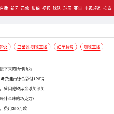
直播
新闻
录像
集锦
视频
球队
球员
赛事
电视频道
搜索
解说
卫星源-蜘蛛直播
红单解说
蜘蛛直播
接下来的所作所为
，与费迪南德合影付126镑
，曾因他缺席金球奖颁奖
是什么味的巧克力？
费用350万欧