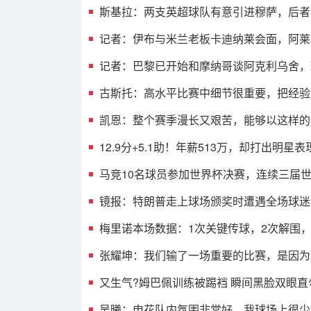
斯基拉：两支英超球队有意引进穆萨，后者
记者：伊布与米兰老板卡迪纳莱会面，阿莱
记者：巴黎已开始和摩纳哥谈阿克利乌舍，
古斯托：高水平比赛中细节很重要，把经验
凯恩：整个赛季漫长又艰苦，能够以这样的
12.9分+5.1助！年薪513万，却打出明
马竞10名球员参加世界杯决赛，连续三届
镜报：特朗普走上球场颁奖时遭遇全场球迷
梅里诺本场数据：1次关键传球，2次解围，9
张耀坤：我们输了一场重要的比赛，是因为
又生气?姆巴佩训练被踢裆 瞬间黑脸双眼直
吴曦：申花队内氛围非常好，我球场上很少