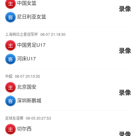
中国女篮
录像
尼日利亚女篮
上海明日之星冠军杯
08-07 21:18:30
中国男足U17
录像
河床U17
中超
08-07 20:10:35
北京国安
录像
深圳新鹏城
足球友谊赛
08-05 20:27:53
切尔西
录像