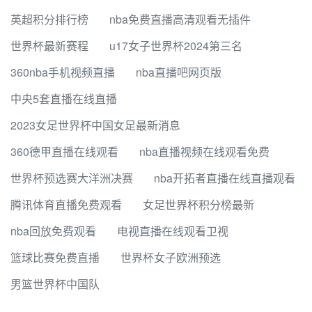
英超积分排行榜
nba免费直播高清观看无插件
世界杯最新赛程
u17女子世界杯2024第三名
360nba手机视频直播
nba直播吧网页版
中央5套直播在线直播
2023女足世界杯中国女足最新消息
360德甲直播在线观看
nba直播视频在线观看免费
世界杯预选赛大洋洲决赛
nba开拓者直播在线直播观看
腾讯体育直播免费观看
女足世界杯积分榜最新
nba回放免费观看
电视直播在线观看卫视
篮球比赛免费直播
世界杯女子欧洲预选
男篮世界杯中国队