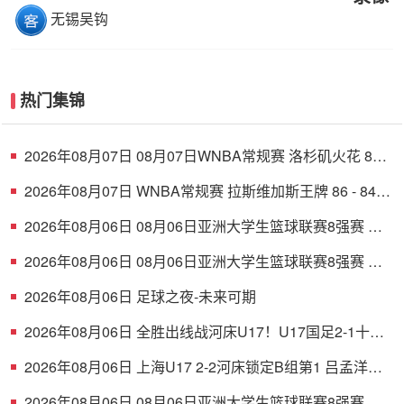
无锡吴钩
热门集锦
2026年08月07日 08月07日WNBA常规赛 洛杉矶火花 89 -
82 明尼苏达山猫 全场集锦
2026年08月07日 WNBA常规赛 拉斯维加斯王牌 86 - 84
印第安纳狂热 全场集锦
2026年08月06日 08月06日亚洲大学生篮球联赛8强赛 清
华大学 85 - 81 菲律宾大学 集锦
2026年08月06日 08月06日亚洲大学生篮球联赛8强赛 早
稻田大学 78 - 71 高丽大学 集锦
2026年08月06日 足球之夜-未来可期
2026年08月06日 全胜出线战河床U17！U17国足2-1十人
药厂U17 赵松源登场1分钟传射
2026年08月06日 上海U17 2-2河床锁定B组第1 吕孟洋点
射阿布力米破门 将战A组第2
2026年08月06日 08月06日亚洲大学生篮球联赛8强赛 北