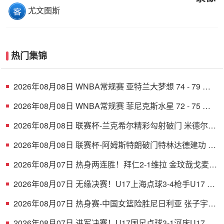
尤文图斯
热门集锦
2026年08月08日 WNBA常规赛 亚特兰大梦想 74 - 79 华
盛顿神秘人 全场集锦
2026年08月08日 WNBA常规赛 菲尼克斯水星 72 - 75 康
涅狄格太阳 全场集锦
2026年08月08日 联赛杯-兰克希尔精彩勾射破门 米德尔斯
堡1-0雷克瑟姆
2026年08月08日 联赛杯-阿姆斯特朗破门特林达德建功 狼
队3-0维尔港
2026年08月07日 热身两连胜！拜仁2-1维拉 金玟哉戈麦斯
破门迪亚斯替补建功
2026年08月07日 无缘决赛！U17上海点球3-4枪手U17 李
秋甫、李文博失点王启戎扑点
2026年08月07日 热身赛-中国女篮险胜尼日利亚 张子宇
24+11 杨舒予12+6
2026年08月07日 进军决赛！U17国足点球3-1河床U17将