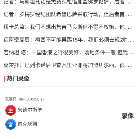
记者：马斯坦托诺是免费纯租借加盟佛罗伦萨，后者承担
全额薪水
记者：罗梅罗经纪团队希望巴萨采取行动，但后者首选引
进罗德里
纽卡总监：我们不想出售吉马良斯但不得不权衡，他明确
说出了意愿
迈阿密高层：梅西不可能再踢15年，我们必须去规划“后
梅西时代”
若纳坦·塔：中国香港之行很美好，场地条件一般 但我们
踢得不错
莫雷托：巴列卡诺后卫查瓦里亚即将加盟切尔西，很快就
会官方宣布
热门录像
联赛杯
08-08 05:56:17
米德尔斯堡
录像
雷克瑟姆