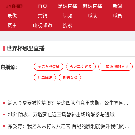
(current)
首页
足球直播
篮球直播
新闻
录像
集锦
视频
球队
球员
赛事
电视频道
搜索
世界杯哪里直播
直播源：
高清直播信号
现场美女解说
卫星源-蜘蛛直播
红单解说
蜘蛛直播
湖人今夏要被挖墙脚？至少四队有意里夫斯，公牛篮网均
成热门下家
2球1助攻，劳塔罗在近三场替补出场均能参与进球
东契奇：我还从未打过八连客 首战的胜利能提升我们的凝
聚力