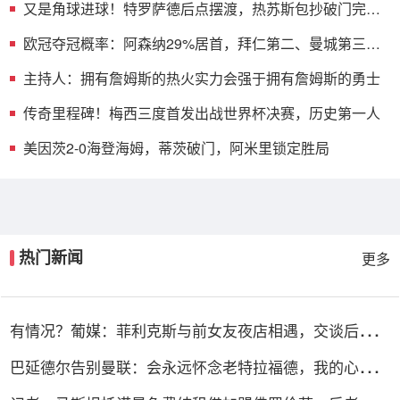
又是角球进球！特罗萨德后点摆渡，热苏斯包抄破门完成
双响
欧冠夺冠概率：阿森纳29%居首，拜仁第二、曼城第三、
巴黎第四
主持人：拥有詹姆斯的热火实力会强于拥有詹姆斯的勇士
传奇里程碑！梅西三度首发出战世界杯决赛，历史第一人
美因茨2-0海登海姆，蒂茨破门，阿米里锁定胜局
热门新闻
更多
有情况？葡媒：菲利克斯与前女友夜店相遇，交谈后社媒
再次互关
巴延德尔告别曼联：会永远怀念老特拉福德，我的心与你
们同在