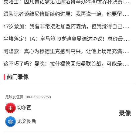
泰晤士：因凡蒂诺承诺让摩洛哥举办2030世界杯决赛，
以换取支持
跟队记者谈维尼修斯续约进展：我再说一遍，他要留下
来！！！
17岁蒙加：我曾非常接近加盟阿森纳，但我觉得自己更适
合曼城
尘埃落定！TA：皇马签19岁迪奥曼德达协议！总价最高
可达1.4亿欧
阿隆索：真心为穆德里克感到高兴，让他上场是充满情感
考量的决定
这不巧了吗？曼晚：拉什福德回归曼联首战，可能是对阿
莫林的米兰
热门录像
足球友谊赛
08-05 20:27:53
切尔西
录像
尤文图斯