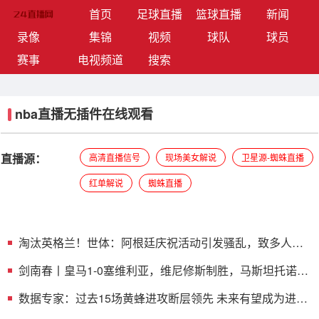
(current)
首页
足球直播
篮球直播
新闻
录像
集锦
视频
球队
球员
赛事
电视频道
搜索
nba直播无插件在线观看
直播源：
高清直播信号
现场美女解说
卫星源-蜘蛛直播
红单解说
蜘蛛直播
淘汰英格兰！世体：阿根廷庆祝活动引发骚乱，致多人受
伤+被捕
剑南春丨皇马1-0塞维利亚，维尼修斯制胜，马斯坦托诺中
框
数据专家：过去15场黄蜂进攻断层领先 未来有望成为进攻
大队