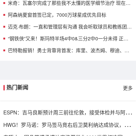
米奇：瓦塞尔完成了那些我不太懂的医学细节治疗 现在是
每日观察
阿森纳夏窗首签已定，7000万球星成优先目标
迈克·布朗：一直和管理层有沟通 我会听取球员和教练团队
意见
“钢铁侠”又来！斯玛特半场4中0&三分2中0一分未得 正负
值-15
巴特勒报销！勇士背靠背首发：库里、波杰姆、穆迪、追
梦、波斯特
热门新闻
更多
ESPN：吉马良斯预计周三前往伦敦，接受体检并与阿森
纳签约
HWG！罗马诺：罗马签马竞右后卫莫利纳达成协议，总
价1800万欧