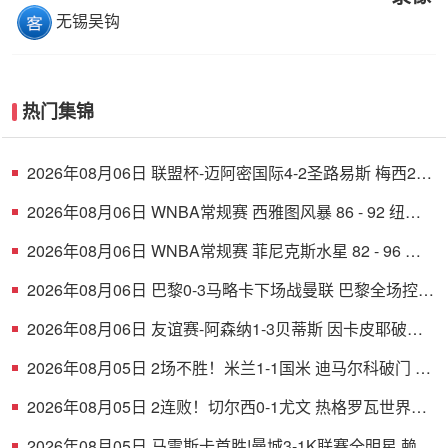
无锡吴钩
热门集锦
2026年08月06日 联盟杯-迈阿密国际4-2圣路易斯 梅西2射
1传 阿伦助攻戴帽
2026年08月06日 WNBA常规赛 西雅图风暴 86 - 92 纽约
自由人 全场集锦
2026年08月06日 WNBA常规赛 菲尼克斯水星 82 - 96 亚
特兰大梦想 全场集锦
2026年08月06日 巴黎0-3马略卡下场战曼联 巴黎全场控球
近6成+8射3正未果
2026年08月06日 友谊赛-阿森纳1-3贝蒂斯 因卡皮耶破门
难救主 福纳尔斯1射2传
2026年08月05日 2场不胜！米兰1-1国米 迪马尔科破门 恩
昆库造点+点射拉莫斯登场
2026年08月05日 2连败！切尔西0-1尤文 热格罗瓦世界波
制胜穆德里克时隔614天复出
2026年08月05日 马雷斯卡首胜!曼城3-1K联赛全明星 赖因