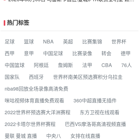
德斯努里破门塞梅尼奥助攻
热门标签
足球
篮球
NBA
英超
比赛集锦
世界杯
西甲
意甲
中国足球
比赛录像
转会
德甲
中国篮球
阿根廷
詹姆斯
法甲
CBA
76人
国家队
西班牙
世界杯南美区预选赛积分乌拉圭
nba98回放全场录像高清免费
咪咕视频体育直播免费观看
360中超直播无插件
2022世界杯预选赛大洋洲赛程
东方卫视在线观看
2022卡塔尔世界杯赛程
巴西VS摩洛哥高清视频直播
曼联 曼城 直播
中央八
女排在线直播