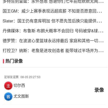
多特告别雷霆：永怀感恩 感谢你们七年前给默默无闻的
我一次机会
国王GM：威少上赛季表现远超底薪 不知是否愿意回归扮
演更小角色
Slater：国王仍有意库明加 但不愿先签后换只能提供底薪
谈判停滞
丹佛媒体：布鲁斯·布朗大概率不会回归 号码被穿&球队
总薪资过高
德罗赞：在波波心里篮球永远排最后 家庭和其他一切都
在篮球之前
打控卫？纳斯：老詹是进攻创造者 能带球过半场并为队
友创造机会
热门录像
足球友谊赛
08-05 20:27:53
切尔西
录像
尤文图斯