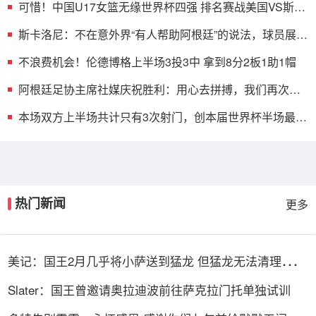
可惜！中国U17女篮无缘世界杯四强 排名赛战美国VS斯洛
文尼亚负者
斯卡洛尼：不在意外界“有人帮助阿根廷”的说法，球员展现
了血性
不浪费机会！伦德博格上半场3投3中 拿到8分2板1助1帽
阿根廷足协主席社媒庆祝胜利：用心去拼搏，我们再次晋
级决赛
本场双方上半场共计只有3次射门，创本届世界杯半场最少
纪录
热门新闻
更多
美记：国王2月几乎将小萨送到猛龙 但猛龙无法清理珀尔
特尔而告吹
Slater：国王曾邀请奥拉迪波前往萨克拉门托单独试训