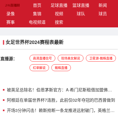
(current)
首页
足球直播
篮球直播
新闻
录像
集锦
视频
球队
球员
赛事
电视频道
搜索
女足世界杯2024赛程表最新
直播源：
高清直播信号
现场美女解说
卫星源-蜘蛛直播
红单解说
蜘蛛直播
被英足总除名！伯恩茅斯官方：A·希门尼斯租借加盟佛罗
伦萨
阿根廷在单届世界杯7连胜，此前仅02年夺冠的巴西曾做到
开场3分钟闪击！赖斯抢断一条龙推进远射破门，英格兰1-
0领先法国