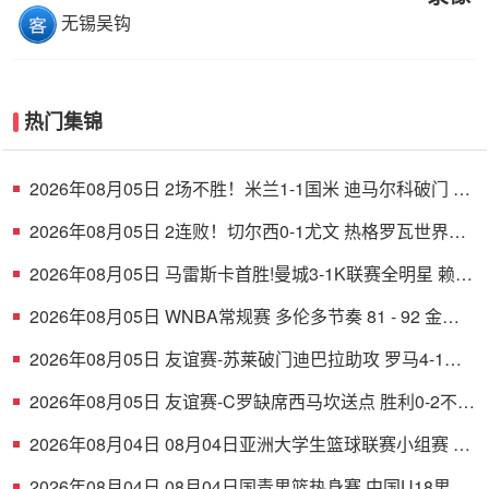
无锡吴钩
热门集锦
2026年08月05日 2场不胜！米兰1-1国米 迪马尔科破门 恩
昆库造点+点射拉莫斯登场
2026年08月05日 2连败！切尔西0-1尤文 热格罗瓦世界波
制胜穆德里克时隔614天复出
2026年08月05日 马雷斯卡首胜!曼城3-1K联赛全明星 赖因
德斯努里破门塞梅尼奥助攻
2026年08月05日 WNBA常规赛 多伦多节奏 81 - 92 金州
女武神 全场集锦
2026年08月05日 友谊赛-苏莱破门迪巴拉助攻 罗马4-1纽
波特郡
2026年08月05日 友谊赛-C罗缺席西马坎送点 胜利0-2不敌
阿尔梅里亚
2026年08月04日 08月04日亚洲大学生篮球联赛小组赛 延
世大学 82 - 83 北京大学 集锦
2026年08月04日 08月04日国青男篮热身赛 中国U18男篮