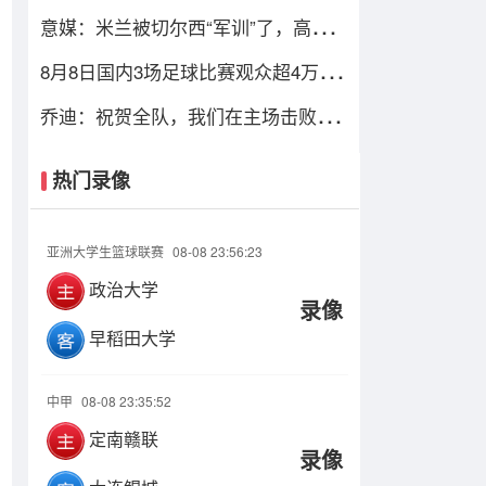
汉姆交易达成，总价达700万镑
意媒：米兰被切尔西“军训”了，高层
难道还看不出阵容短板？
8月8日国内3场足球比赛观众超4万，
中超辽宁德比62075人排今年第6
乔迪：祝贺全队，我们在主场击败了
联赛领头羊，顺利拿下宝贵三分
热门录像
亚洲大学生篮球联赛
08-08 23:56:23
政治大学
录像
早稻田大学
中甲
08-08 23:35:52
定南赣联
录像