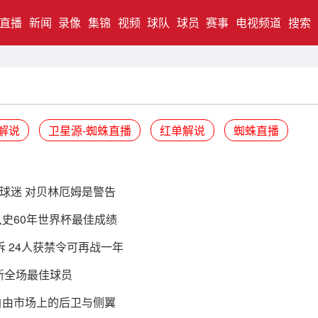
直播
新闻
录像
集锦
视频
球队
球员
赛事
电视频道
搜索
解说
卫星源-蜘蛛直播
红单解说
蜘蛛直播
球迷 对贝林厄姆是警告
史60年世界杯最佳成绩
胜诉 24人获禁令可再战一年
斯全场最佳球员
自由市场上的后卫与侧翼