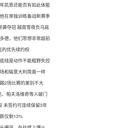
年凯恩还能否有如此体能
他在单独训练备战新赛季
逆袭夺冠 越南雪夜负乌兹
多德，他们思想非常超前
克的优先续约权
：底线是动作不能粗野失控
场和输意大利简直一样
踢2场比赛的差别不大
克、帕夫洛维奇等人破门
 未签约可连续保留3年
跌仅剩13%
头嘲讽，在社媒上爆火