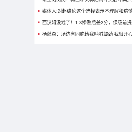
媒体人:对赵维伦这个选择表示不理解和遗憾
西汉姆没戏了！1-3惨败后差2分，保级前
杨瀚森：场边有同胞给我呐喊鼓劲 我很开