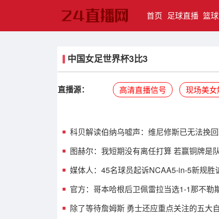
(current)
首页
足球直播
篮球
中国女足世界杯3比3
直播源：
高清直播信号
现场美女
科贝解读伯纳乌嘘声：维尼修斯已无法挽回
图赫尔：我短期没有离任打算 若赢铜牌是队
媒体人：45名球员起诉NCAA5-in-5新规
官方：哥本哈根后卫佩雷拉当选1-1那不勒
除了等待詹姆斯 勇士还应重点关注的五大