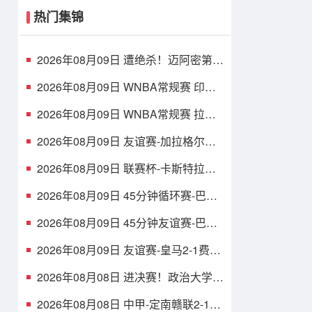
热门集锦
2026年08月09日 遭绝杀！迈阿密第
90分钟丢球1-2蒙特雷 德保罗破门展
示梅西球衣
2026年08月09日 WNBA常规赛 印第
安纳狂热 90 - 86 芝加哥天空 全场集
锦
2026年08月09日 WNBA常规赛 拉斯
维加斯王牌 87 - 98 明尼苏达山猫 全
场集锦
2026年08月09日 友谊赛-加拉格尔进
球 热刺1-1赫塔费
2026年08月09日 联赛杯-卡斯特拉诺
斯双响 西汉姆联3-1朴茨茅斯
2026年08月09日 45分钟循环赛-巴萨
0-1不敌乌迪内斯无缘冠军 巴约挑射绝
杀
2026年08月09日 45分钟友谊赛-巴萨
1-0森林 拉菲点射费尔明造点 两队各
一次中柱
2026年08月09日 友谊赛-皇马2-1费伦
茨瓦罗斯 里瓦斯建功埃斯皮破门巴尔
韦德助攻
2026年08月08日 进决赛！政治大学力
克早稻田大学 谢昀达26+6 波波卡
22+15+7
2026年08月08日 中甲-定南赣联2-1大