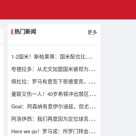
热门新闻
更多
1-2国米！斯帕莱蒂：国米配合比我们
强，我们球员很棒 整体是关键
夸德拉多：从尤文加盟国米被视为背
叛，但我失业必须寻找其他选择
佩杜拉：罗马有意签下恩德里克，一
旦皇马放行将直接加入争夺战
曼联又伤一人！40岁希顿冲出禁区解
围后疑似拉伤，被换下
Goal：阿森纳有意伊尔迪兹，但尤文
视球员为非卖品，除非天价购买
阿洛伊西：我们再度因为定位球丢
分，在定位球防守上犯了一些错误
Here we go！罗马诺：所罗门转会西