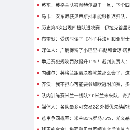
苏东：英格兰队被图赫尔毁于一旦，下个四
马卡：安东尼获贝蒂斯批准能够推迟归队，
历史第3次出现四档队进决赛！伊拉克首届
布雷默：受伤时读了《孙子兵法》和亚里士
媒体人：广厦保留了小巴里·布朗和雷琼·塔
季后赛犯规吹罚数提升11%！裁判负责人
内维尔：英格兰距离决赛就差那么会了，这
齐沃：我不担心可能要参加欧冠附加赛，多
队内训练赛米兰一线队7-0米兰未来队，奇
媒体人：各队最多可交易2名外援优先续约权
意甲争四概率：米兰83%罗马75%，尤文暴
球王的窝窝！梅西和贝林厄姆冲突后冲其点