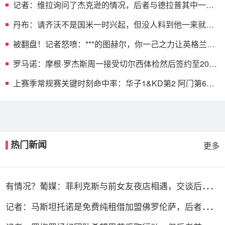
记者：维拉询问了杰克逊的情况，后者与德拉普其中一人
预计离队
丹布：请齐沃不是国米一时兴起，但没人料到他一来就拿
双冠王
被翻盘！记者怒喷：***的图赫尔，你一己之力让英格兰输
了！
罗马诺：摩根·罗杰斯周一接受切尔西体检然后签约至2032
年+1年
上赛季常规赛关键时刻命中率：华子1&KD第2 阿门第6&
布伦森第10
热门新闻
更多
有情况？葡媒：菲利克斯与前女友夜店相遇，交谈后社媒
再次互关
记者：马斯坦托诺是免费纯租借加盟佛罗伦萨，后者承担
全额薪水