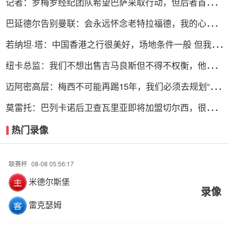
记者：罗梅罗经纪团队希望巴萨采取行动，但后者首选引
进罗德里
巴延德尔告别曼联：会永远怀念老特拉福德，我的心与你
们同在
若纳坦·塔：中国香港之行很美好，场地条件一般 但我们
踢得不错
纽卡总监：我们不想出售吉马良斯但不得不权衡，他明确
说出了意愿
迈阿密高层：梅西不可能再踢15年，我们必须去规划“后
梅西时代”
莫雷托：巴列卡诺后卫查瓦里亚即将加盟切尔西，很快就
会官方宣布
热门录像
联赛杯
08-08 05:56:17
米德尔斯堡
录像
雷克瑟姆