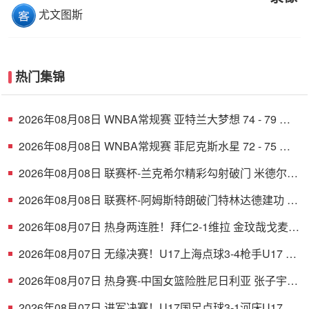
尤文图斯
热门集锦
2026年08月08日 WNBA常规赛 亚特兰大梦想 74 - 79 华
盛顿神秘人 全场集锦
2026年08月08日 WNBA常规赛 菲尼克斯水星 72 - 75 康
涅狄格太阳 全场集锦
2026年08月08日 联赛杯-兰克希尔精彩勾射破门 米德尔斯
堡1-0雷克瑟姆
2026年08月08日 联赛杯-阿姆斯特朗破门特林达德建功 狼
队3-0维尔港
2026年08月07日 热身两连胜！拜仁2-1维拉 金玟哉戈麦斯
破门迪亚斯替补建功
2026年08月07日 无缘决赛！U17上海点球3-4枪手U17 李
秋甫、李文博失点王启戎扑点
2026年08月07日 热身赛-中国女篮险胜尼日利亚 张子宇
24+11 杨舒予12+6
2026年08月07日 进军决赛！U17国足点球3-1河床U17将