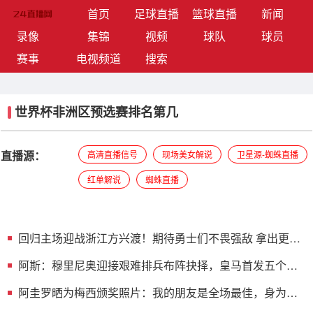
(current)
首页
足球直播
篮球直播
新闻
录像
集锦
视频
球队
球员
赛事
电视频道
搜索
世界杯非洲区预选赛排名第几
直播源：
高清直播信号
现场美女解说
卫星源-蜘蛛直播
红单解说
蜘蛛直播
回归主场迎战浙江方兴渡！期待勇士们不畏强敌 拿出更好
表现
阿斯：穆里尼奥迎接艰难排兵布阵抉择，皇马首发五个位
置悬而未决
阿圭罗晒为梅西颁奖照片：我的朋友是全场最佳，身为阿
根廷人真好