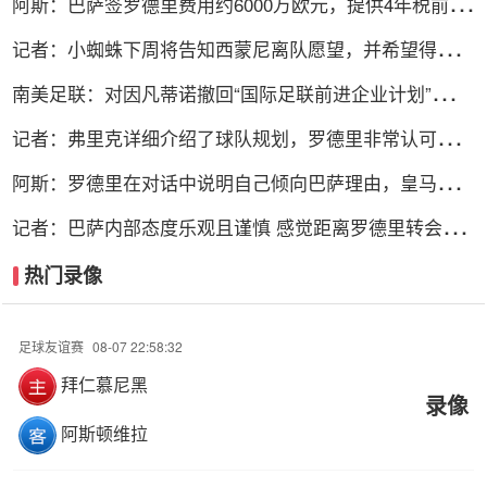
阿斯：巴萨签罗德里费用约6000万欧元，提供4年税前
3000万欧合同
记者：小蜘蛛下周将告知西蒙尼离队愿望，并希望得到理
解和帮助
南美足联：对因凡蒂诺撤回“国际足联前进企业计划”提案
表示欢迎
记者：弗里克详细介绍了球队规划，罗德里非常认可并选
择加盟巴萨
阿斯：罗德里在对话中说明自己倾向巴萨理由，皇马对此
理解＆祝好
记者：巴萨内部态度乐观且谨慎 感觉距离罗德里转会完
成更近了
热门录像
足球友谊赛
08-07 22:58:32
拜仁慕尼黑
录像
阿斯顿维拉