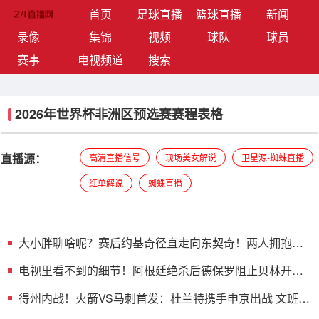
(current)
首页
足球直播
篮球直播
新闻
录像
集锦
视频
球队
球员
赛事
电视频道
搜索
2026年世界杯非洲区预选赛赛程表格
直播源：
高清直播信号
现场美女解说
卫星源-蜘蛛直播
红单解说
蜘蛛直播
大小胖聊啥呢？赛后约基奇径直走向东契奇！两人拥抱完
后攀谈几句
电视里看不到的细节！阿根廷绝杀后德保罗阻止贝林开
球，主动领黄
得州内战！火箭VS马刺首发：杜兰特携手申京出战 文班亚
马来犯