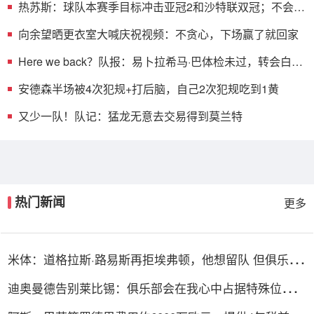
热苏斯：球队本赛季目标冲击亚冠2和沙特联双冠；不会责
怪本托
向余望晒更衣室大喊庆祝视频：不贪心，下场赢了就回家
Here we back？队报：易卜拉希马·巴体检未过，转会白堡
告吹
安德森半场被4次犯规+打后脑，自己2次犯规吃到1黄
又少一队！队记：猛龙无意去交易得到莫兰特
热门新闻
更多
米体：道格拉斯·路易斯再拒埃弗顿，他想留队 但俱乐部
尚未敲定
迪奥曼德告别莱比锡：俱乐部会在我心中占据特殊位置，
感谢所有