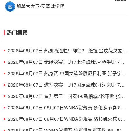
加拿大大卫·安篮球学院
热门集锦
2026年08月07日 热身两连胜！拜仁2-1维拉 金玟哉戈麦斯
破门迪亚斯替补建功
2026年08月07日 无缘决赛！U17上海点球3-4枪手U17 李
秋甫、李文博失点王启戎扑点
2026年08月07日 热身赛-中国女篮险胜尼日利亚 张子宇
24+11 杨舒予12+6
2026年08月07日 进军决赛！U17国足点球3-1河床U17将
战阿森纳 江宇涵替补两扑点
2026年08月07日 暂升第三！国安4-0新鹏城7轮不败 张玉
宁传射达万双响法比奥破门
2026年08月07日 08月07日WNBA常规赛 多伦多节奏 83 -
97 波特兰火焰 集锦
2026年08月07日 08月07日WNBA常规赛 洛杉矶火花 89 -
82 明尼苏达山猫 全场集锦
2026年08月07日 WNBA常规赛 拉斯维加斯王牌 86 - 84