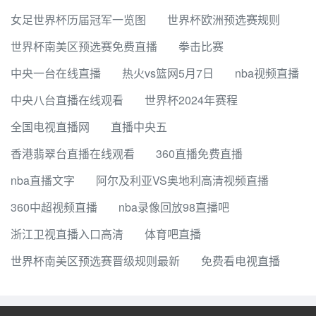
女足世界杯历届冠军一览图
世界杯欧洲预选赛规则
世界杯南美区预选赛免费直播
拳击比赛
中央一台在线直播
热火vs篮网5月7日
nba视频直播
中央八台直播在线观看
世界杯2024年赛程
全国电视直播网
直播中央五
香港翡翠台直播在线观看
360直播免费直播
nba直播文字
阿尔及利亚VS奥地利高清视频直播
360中超视频直播
nba录像回放98直播吧
浙江卫视直播入口高清
体育吧直播
世界杯南美区预选赛晋级规则最新
免费看电视直播