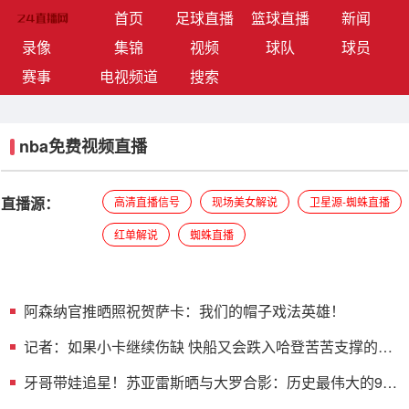
(current)
首页
足球直播
篮球直播
新闻
录像
集锦
视频
球队
球员
赛事
电视频道
搜索
nba免费视频直播
直播源：
高清直播信号
现场美女解说
卫星源-蜘蛛直播
红单解说
蜘蛛直播
阿森纳官推晒照祝贺萨卡：我们的帽子戏法英雄！
记者：如果小卡继续伤缺 快船又会跌入哈登苦苦支撑的循
环
牙哥带娃追星！苏亚雷斯晒与大罗合影：历史最伟大的9
号！