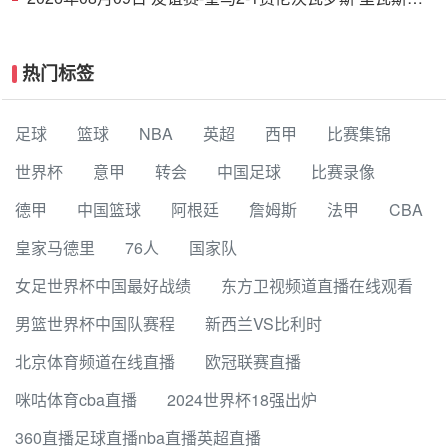
功埃斯皮破门巴尔韦德助攻
热门标签
足球
篮球
NBA
英超
西甲
比赛集锦
世界杯
意甲
转会
中国足球
比赛录像
德甲
中国篮球
阿根廷
詹姆斯
法甲
CBA
皇家马德里
76人
国家队
女足世界杯中国最好战绩
东方卫视频道直播在线观看
男篮世界杯中国队赛程
新西兰VS比利时
北京体育频道在线直播
欧冠联赛直播
咪咕体育cba直播
2024世界杯18强出炉
360直播足球直播nba直播英超直播